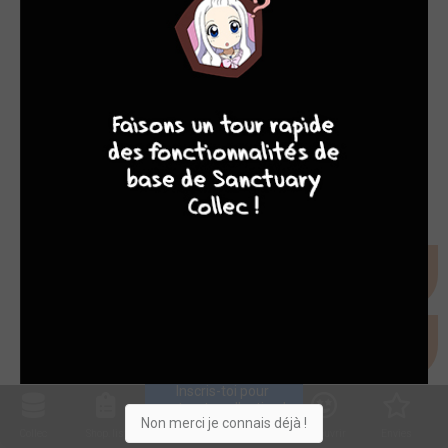
9
8
9
8
Inscris-toi pour 
entrer ta collection !
Non merci je connais déjà !
Collec
Shop. list
Planning
Animes
Découvrir
Envies