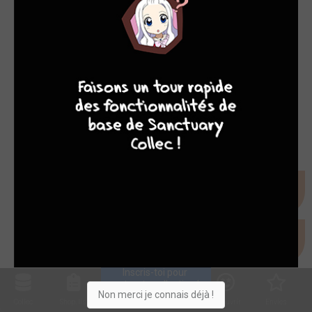
8
7
8
7
Inscris-toi pour 
entrer ta collection !
Non merci je connais déjà !
Collec
Shop. list
Planning
Animes
Découvrir
Envies