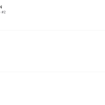
N
e #2