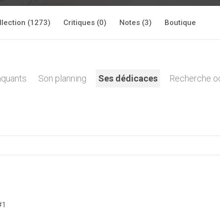
llection (1273)
Critiques (0)
Notes (3)
Boutique
quants
Son planning
Ses dédicaces
Recherche o
#1