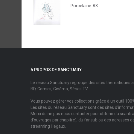
Porcelaine #3
A PROPOS DE SANCTUARY
Le réseau Sanctuary regroupe des sites thématiques 
BD, Comics, Cinéma, Séries TV.
Vous pouvez gérer vos collections grâce à un outil 100%
Les sites du réseau Sanctuary sont des sites d'informati
Merci de ne pas nous contacter pour obtenir du scantr
d'ouvrages par chapitre), du fansub ou des adresses de
streaming illégaux.