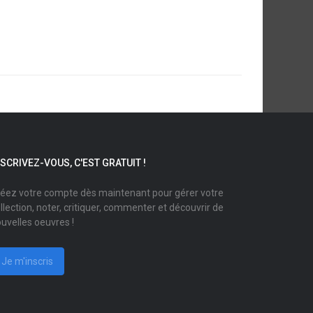
NSCRIVEZ-VOUS, C'EST GRATUIT !
éez votre compte dès maintenant pour gérer votre
llection, noter, critiquer, commenter et découvrir de
uvelles oeuvres !
Je m'inscris