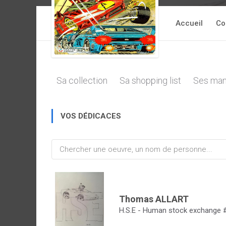
Accueil
Co
Sa collection
Sa shopping list
Ses man
VOS DÉDICACES
Thomas ALLART
H.S.E - Human stock exchange 