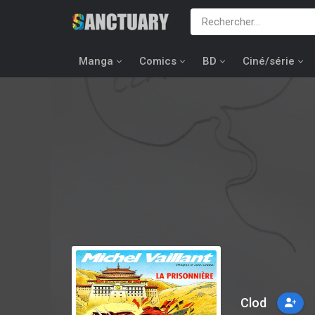
Manga
Comics
BD
Ciné/série
Clod