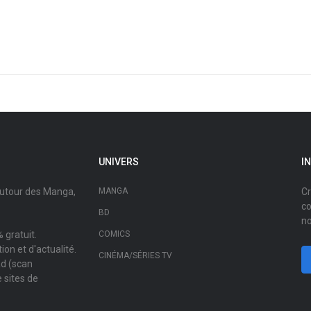
UNIVERS
I
autour des Manga,
MANGA
Cr
co
BD
no
 gratuit.
COMICS
on et d'actualité.
CINÉMA/SÉRIES TV
ad (scan
 sites de