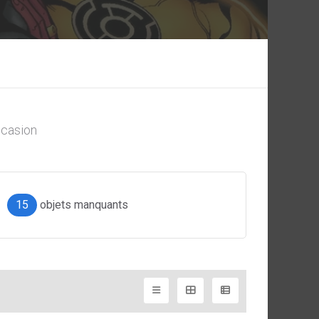
casion
15
objets manquants