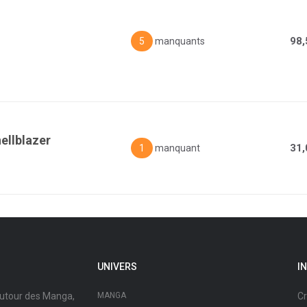
98,
5
manquants
ellblazer
31,
1
manquant
UNIVERS
I
autour des Manga,
MANGA
Cr