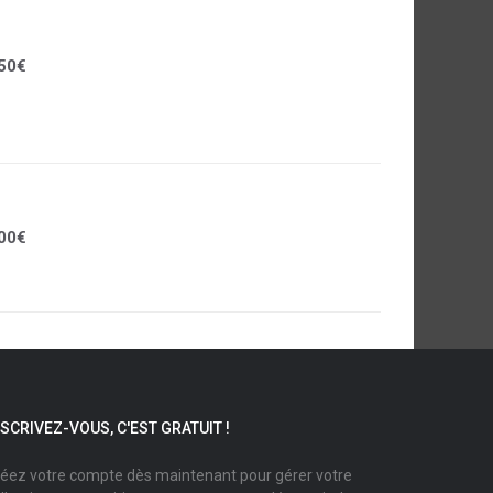
50€
00€
NSCRIVEZ-VOUS, C'EST GRATUIT !
éez votre compte dès maintenant pour gérer votre