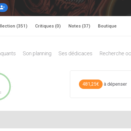
llection (351)
Critiques (0)
Notes (37)
Boutique
quants
Son planning
Ses dédicaces
Recherche oc
481,25€
à dépenser
s