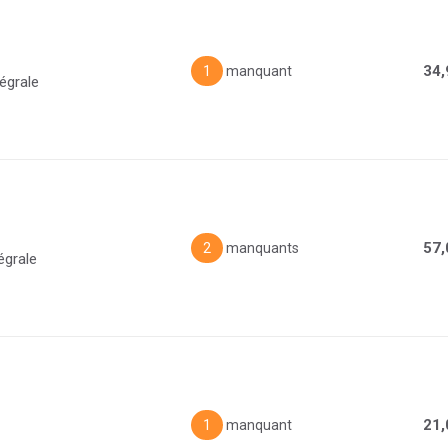
34,
1
manquant
égrale
57,
2
manquants
égrale
21,
1
manquant