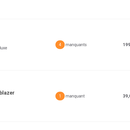
199
4
manquants
luxe
lblazer
39,
1
manquant