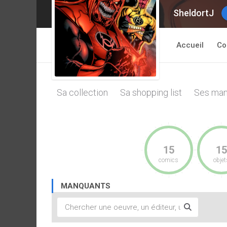
SheldortJ
Accueil
Co
Sa collection
Sa shopping list
Ses man
15
15
comics
objet
MANQUANTS