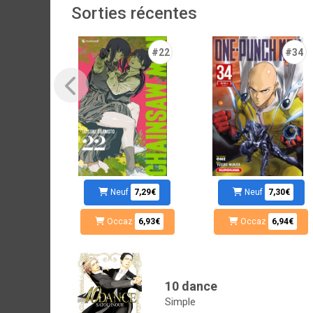
Sorties récentes
#22
#34
Neuf
7,29€
Neuf
7,30€
Occaz
6,93€
Occaz
6,94€
10 dance
Simple