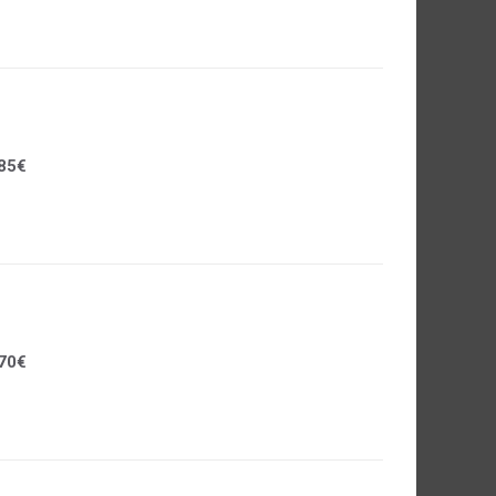
85€
70€