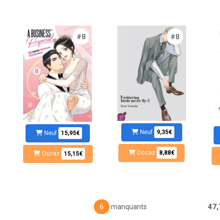
#8
#8
Neuf
9,35€
Neuf
15,95€
Occaz
8,88€
Occaz
15,15€
47,
6
manquants