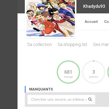
Khadydu93
Accueil
Co
Sa collection
Sa shopping list
Ses man
681
3
manga
comics
MANQUANTS