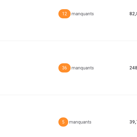
82,
12
manquants
248
36
manquants
39,
5
manquants