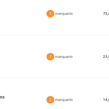
73,
9
manquants
23,
3
manquants
ons
14,
2
manquants