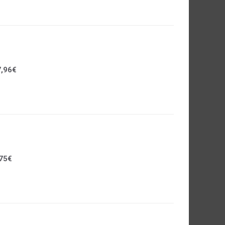
,96€
75€