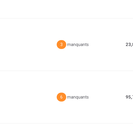
23,
3
manquants
95,
6
manquants