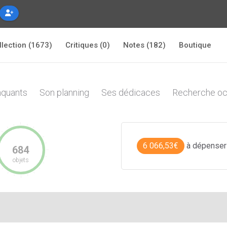
llection (1673)
Critiques (0)
Notes (182)
Boutique
quants
Son planning
Ses dédicaces
Recherche oc
6 066,53€
à dépenser
684
objets