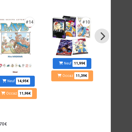
#14
#10
Neuf
11,99€
Occaz
11,39€
Neuf
Neuf
14,95€
Occaz
Occaz
11,96€
70€