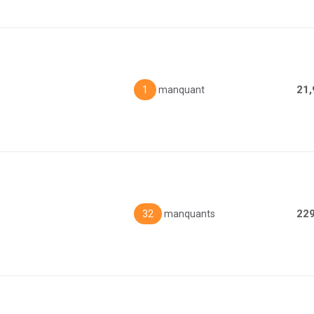
21,
1
manquant
229
32
manquants