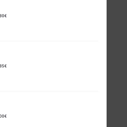
80€
85€
00€