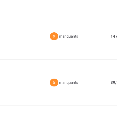
147
9
manquants
39,
5
manquants