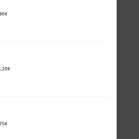
80€
,20€
75€