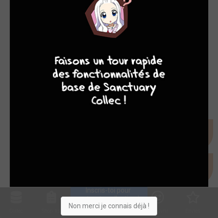
9
8
9
8
Inscris-toi pour 
entrer ta collection !
Non merci je connais déjà !
Collec
Shop. list
Planning
Animes
Découvrir
Envies