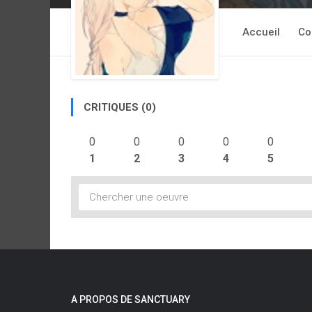
Accueil
Co
CRITIQUES (0)
0
0
0
0
0
1
2
3
4
5
A PROPOS DE SANCTUARY