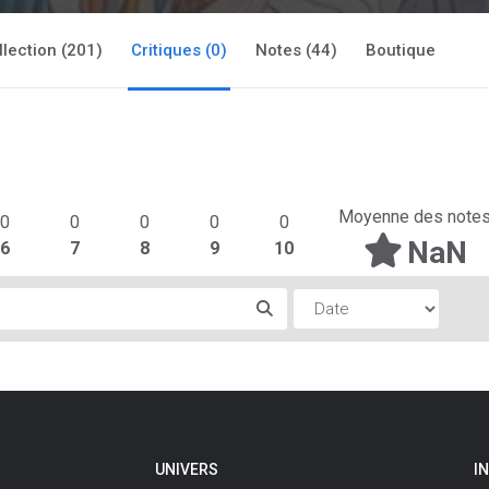
llection (201)
Critiques (0)
Notes (44)
Boutique
Moyenne des note
0
0
0
0
0
NaN
6
7
8
9
10
UNIVERS
I