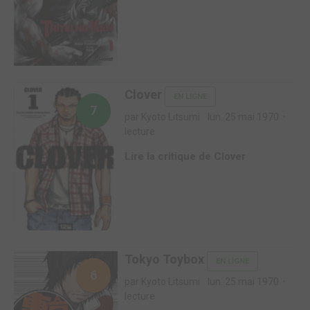
Clover
EN LIGNE
7
par Kyoto Litsumi
lun. 25 mai 1970
lecture
Lire la critique de Clover
Tokyo Toybox
EN LIGNE
6
par Kyoto Litsumi
lun. 25 mai 1970
lecture