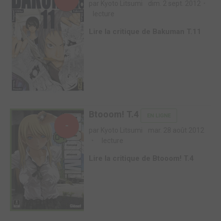
par Kyoto Litsumi
dim. 2 sept. 2012
lecture
Lire la critique de Bakuman T.11
Btooom! T.4
EN LIGNE
-
par Kyoto Litsumi
mar. 28 août 2012
lecture
Lire la critique de Btooom! T.4