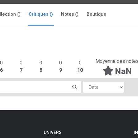
llection ()
Critiques ()
Notes ()
Boutique
Moyenne des note
0
0
0
0
0
NaN
6
7
8
9
10
UNIVERS
I