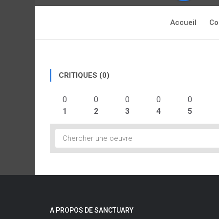
Accueil
Co
CRITIQUES (0)
0
0
0
0
0
1
2
3
4
5
A PROPOS DE SANCTUARY