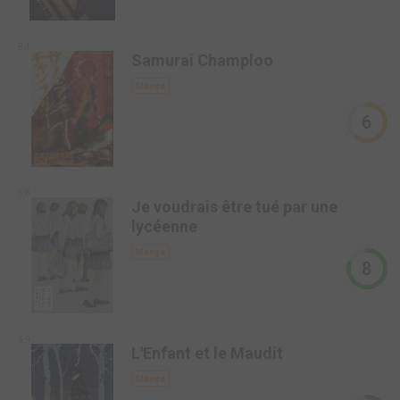
8,4
Samurai Champloo
Manga
6
5,8
Je voudrais être tué par une
lycéenne
Manga
8
6,9
L'Enfant et le Maudit
Manga