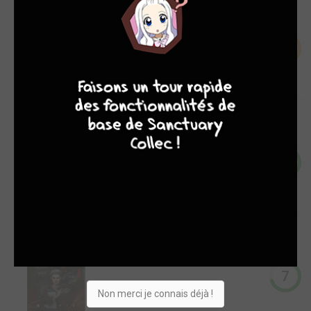
To your eternity
Manga
6
9
8
9
8
7,6
The promised Neverland
Manga
8
8,2
Monster x Monster
Manga
7
Non merci je connais déjà !