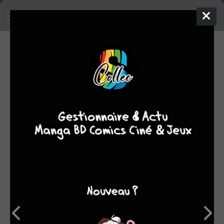
NOTES (62)
Moyenne
1
2
3
4
5
des
30
notes
16
8,26
8
6
2
6
7
8
9
10
Trier par