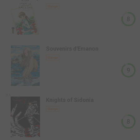
Manga
8
-
Souvenirs d'Emanon
Manga
9
8,4
Knights of Sidonia
Manga
8