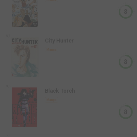
8
8,7
City Hunter
Manga
8
8,6
Black Torch
Manga
8
7,3