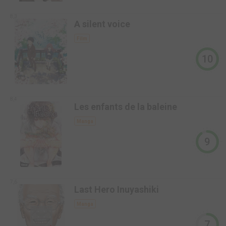
8,3
A silent voice
Film
10
8,4
Les enfants de la baleine
Manga
9
7,6
Last Hero Inuyashiki
Manga
7