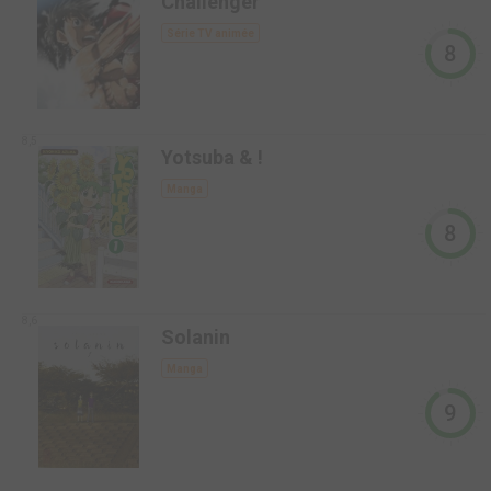
Challenger
Série TV animée
8
8,5
Yotsuba & !
Manga
8
8,6
Solanin
Manga
9