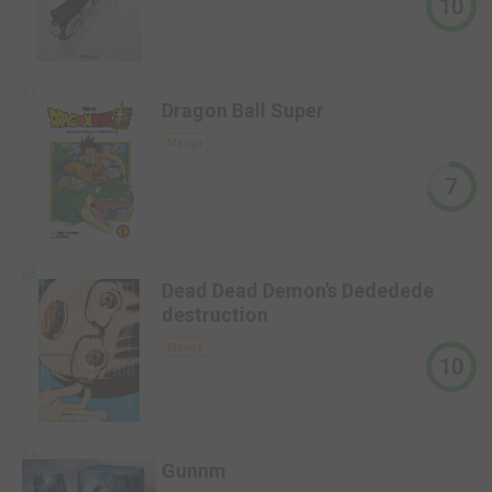
10
7,7
Dragon Ball Super
Manga
7
6,5
Dead Dead Demon's Dededede
destruction
Manga
10
7,6
Gunnm