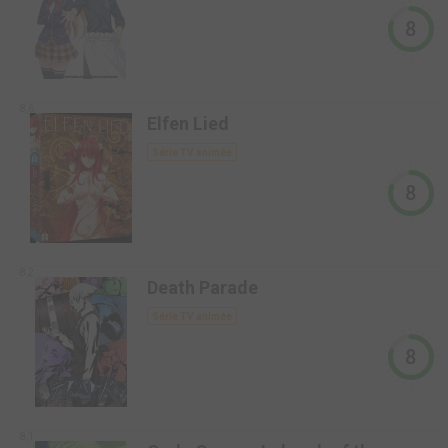
8
8,6
Elfen Lied
Série TV animée
8
8,2
Death Parade
Série TV animée
8
8,1