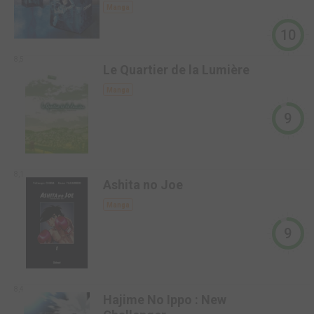
Manga
10
8,5
Le Quartier de la Lumière
Manga
9
8,1
Ashita no Joe
Manga
9
8,4
Hajime No Ippo : New