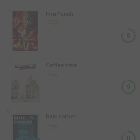
6,2
Fire Punch
Manga
8
7,2
Coffee time
Manga
9
7,5
Blue corner
Manga
8