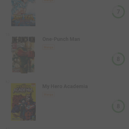
Manga
7
7,5
One-Punch Man
Manga
8
8,2
My Hero Academia
Manga
8