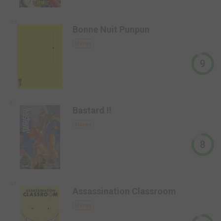
6,9
Bonne Nuit Punpun
Manga
9
8
Bastard !!
Manga
8
6,7
Assassination Classroom
Manga