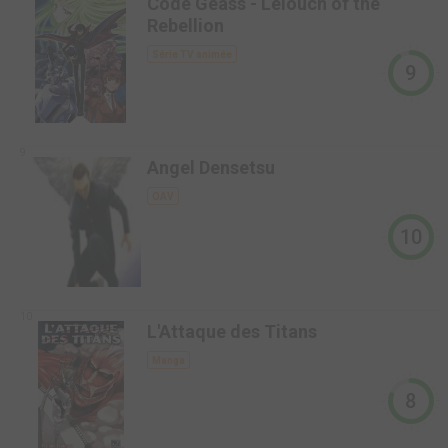
Code Geass - Lelouch of the
Rebellion
Série TV animée
9
9
Angel Densetsu
OAV
10
10
L'Attaque des Titans
Manga
8