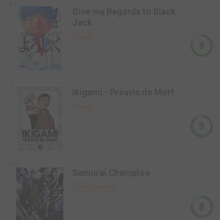
8,4
Give my Regards to Black
Jack
Manga
8
8
Ikigami - Préavis de Mort
Manga
9
7,9
Samurai Champloo
Série TV animée
8