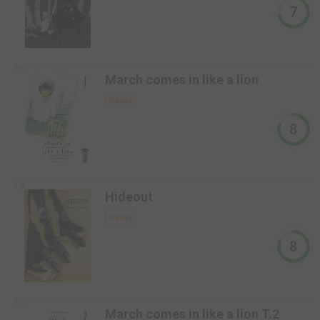
7
7,8
March comes in like a lion
Manga
8
7,6
Hideout
Manga
8
7,6
March comes in like a lion T.2