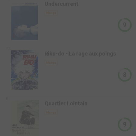
Undercurrent
Manga
9
7,7
Riku-do - La rage aux poings
Manga
8
8
Quartier Lointain
Manga
9