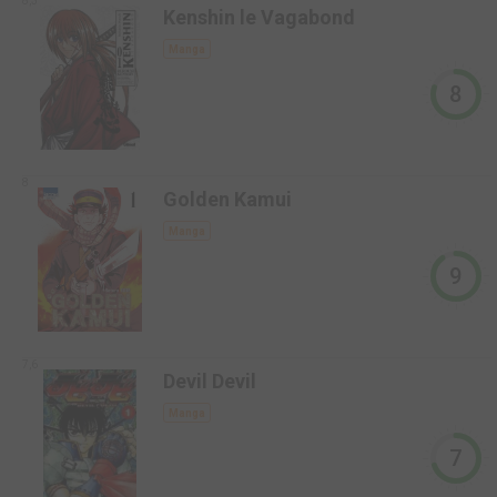
8,3
Kenshin le Vagabond
Manga
8
8
Golden Kamui
Manga
9
7,6
Devil Devil
Manga
7