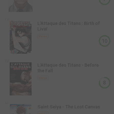
7,2
L'Attaque des Titans : Birth of
Livaï
Manga
10
7,2
L'Attaque des Titans - Before
the Fall
Manga
8
6,4
Saint Seiya - The Lost Canvas