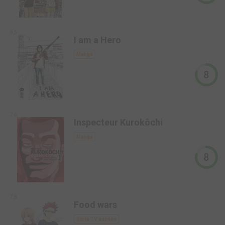
8,5
I am a Hero
Manga
8
7,6
Inspecteur Kurokôchi
Manga
8
7,8
Food wars
Série TV animée