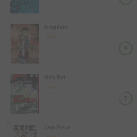
7,1
Kingdom
Manga
9
9
Billy Bat
Manga
7
8,1
One Piece
Manga