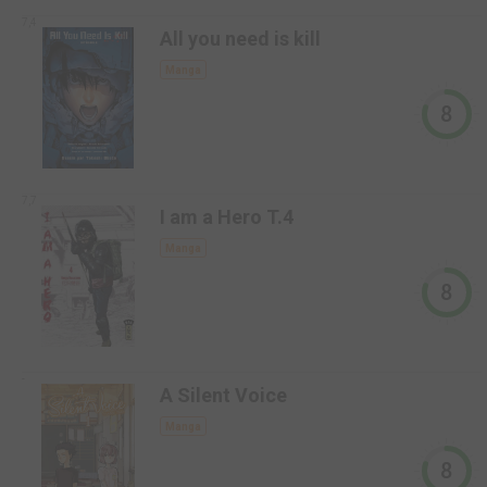
7,4
All you need is kill
Manga
8
7,7
I am a Hero T.4
Manga
8
-
A Silent Voice
Manga
8