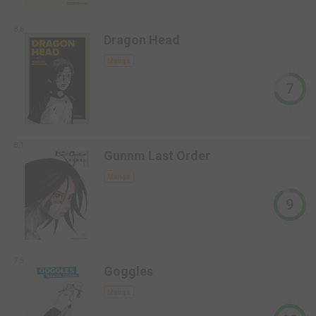
8,6
Dragon Head
Manga
7
8,1
Gunnm Last Order
Manga
9
7,5
Goggles
Manga