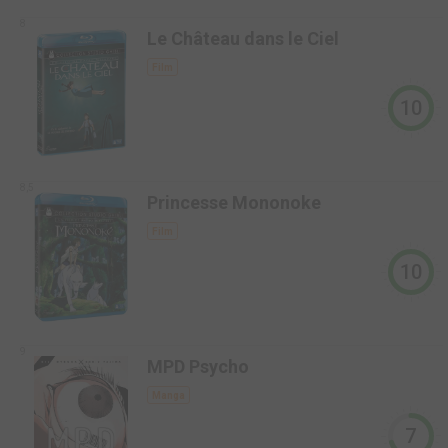
8
Le Château dans le Ciel
Film
10
8,5
Princesse Mononoke
Film
10
9
MPD Psycho
Manga
7