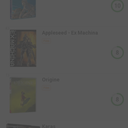
10
8,5
Appleseed - Ex Machina
Film
8
7,5
Origine
Film
8
7,7
Karas