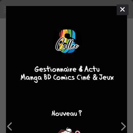
NOTES (40)
Moyenne
1
2
3
4
5
des
14
13
notes
9
3
1
8,8
6
7
8
9
10
Trier par
Tokyo Godfathers