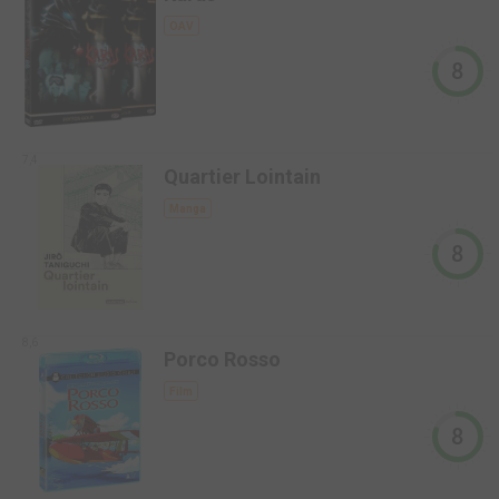
OAV
8
7,4
Quartier Lointain
Manga
8
8,6
Porco Rosso
Film
8