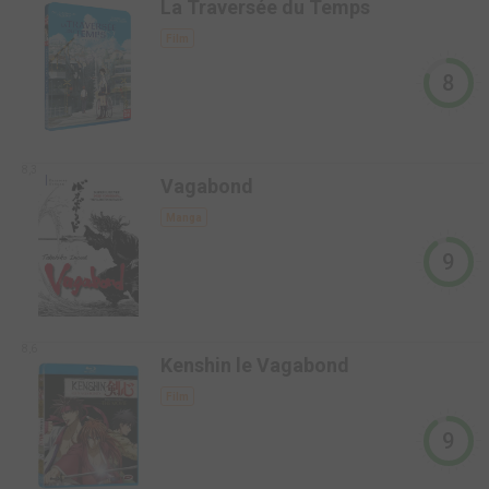
La Traversée du Temps
Film
8
8,3
Vagabond
Manga
9
8,6
Kenshin le Vagabond
Film
9