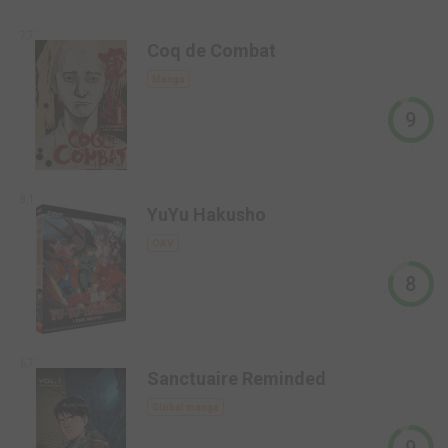
7,7
Coq de Combat
Manga
9
8,1
YuYu Hakusho
OAV
8
6,7
Sanctuaire Reminded
Global manga
9