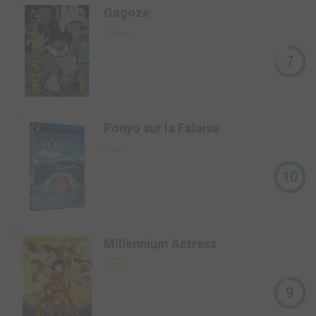
7,2
Gagoze
Manga
7
6
Ponyo sur la Falaise
Film
10
8
Millennium Actress
Film
9