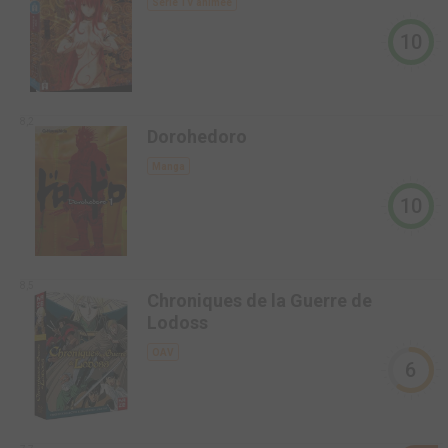
Série TV animée
10
8,2
Dorohedoro
Manga
10
8,5
Chroniques de la Guerre de
Lodoss
OAV
6