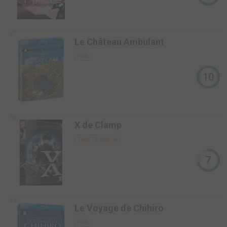
7,7
Le Château Ambulant
Film
10
8,8
X de Clamp
Série TV animée
7
7,8
Le Voyage de Chihiro
Film