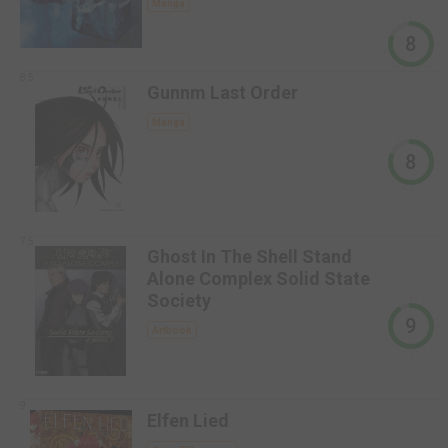
Manga
8
8,5
Gunnm Last Order
Manga
8
7,5
Ghost In The Shell Stand
Alone Complex Solid State
Society
9
Artbook
9
Elfen Lied