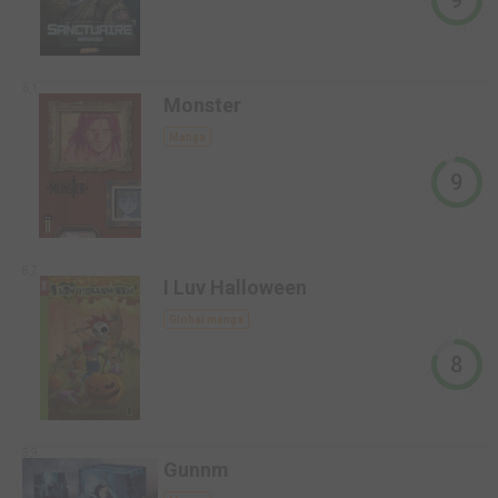
6,1
Monster
Manga
9
8,7
I Luv Halloween
Global manga
8
3,9
Gunnm