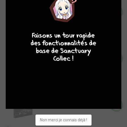
Film
9
4
7
8
7
8,5
Paprika
Film
10
8,1
Renaissance
Film
8
Non merci je connais déjà !