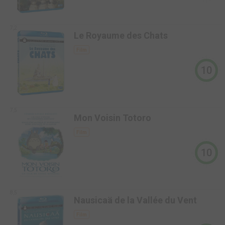
7,2
Le Royaume des Chats
Film
10
7,5
Mon Voisin Totoro
Film
10
8,5
Nausicaä de la Vallée du Vent
Film