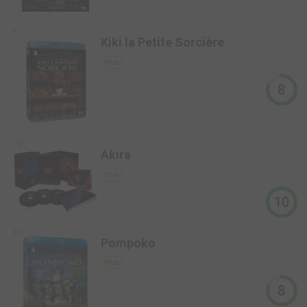
8
Kiki la Petite Sorcière
Film
8
7,8
Akira
Film
10
8,1
Pompoko
Film
8