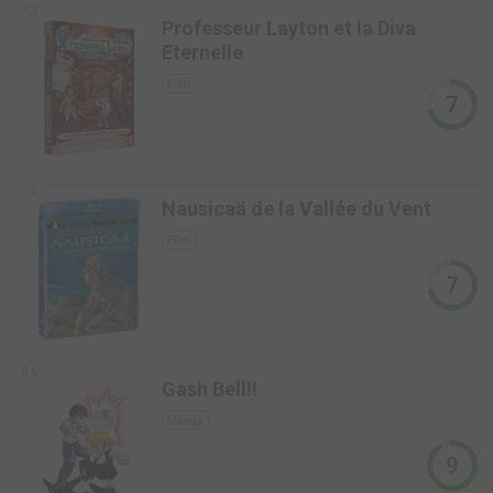
7,3
Professeur Layton et la Diva
Eternelle
Film
7
7,4
Nausicaä de la Vallée du Vent
Film
7
8,5
Gash Bell!!
Manga
9