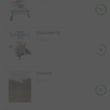
9
7,7
Suikoden III
Manga
6
7,3
Solanin
Manga
9
8,4