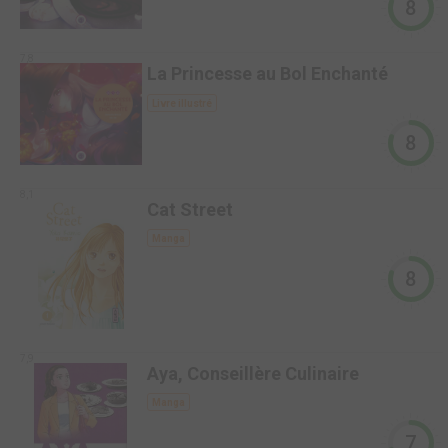
8
7,8
La Princesse au Bol Enchanté
Livre illustré
8
8,1
Cat Street
Manga
8
7,9
Aya, Conseillère Culinaire
Manga
7