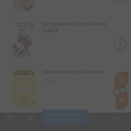
6,4
Intrigues au Pays du Matin
Calme
Manga
7
7,4
Assassination Classroom
Manga
8
Inscris-toi pour 
7,4
Un été avec Coo
entrer ta collection !
Collec
Shop. list
Planning
Animes
Découvrir
Envies
Film