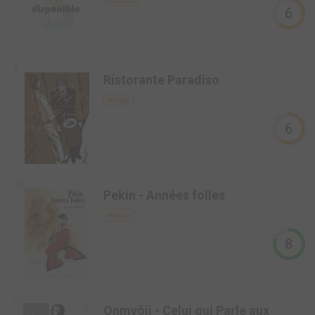
Artbook
6
7
Ristorante Paradiso
Manga
6
6,8
Pekin - Années folles
Manga
8
7,3
Onmyôji - Celui qui Parle aux