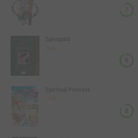
7
7,1
Springald
Manga
9
7,8
Spiritual Princess
Manga
8
6,1