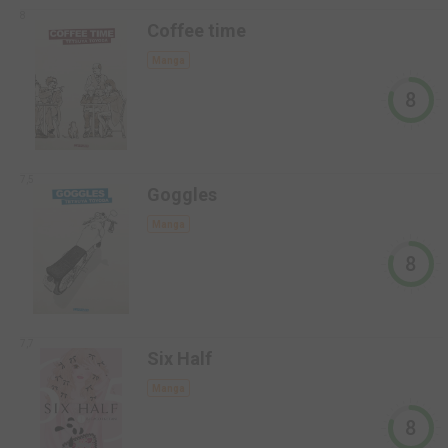
8
Coffee time
Manga
8
7,5
Goggles
Manga
8
7,7
Six Half
Manga
8