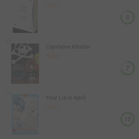
Manga
8
8,3
Capitaine Albator
Manga
7
6,9
Your Lie in April
Manga
10