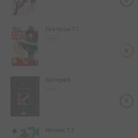
8
-
Fire force T.1
Manga
6
-
Springald
Manga
9
-
Nirvana T.2