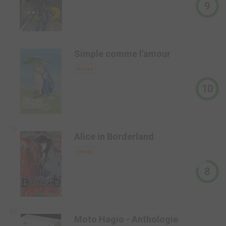
9
-
Simple comme l'amour
Manga
10
7,4
Alice in Borderland
Manga
8
8,5
Moto Hagio - Anthologie