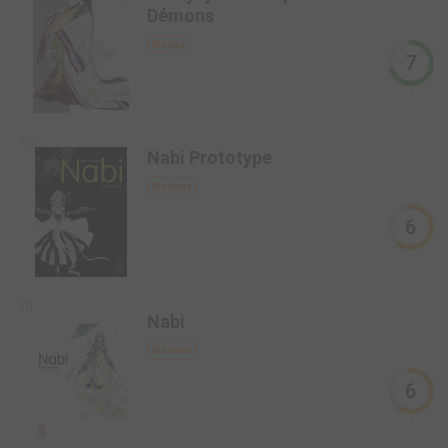
Démons
Manga
7
7,6
Nabi Prototype
Manhwa
6
7,1
Nabi
Manhwa
6