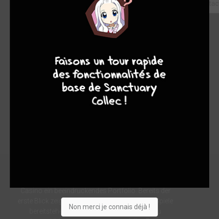
Spielautomaten Im
Contac
Hugo Casino Für
Mehr Spielspaß
4
7
8
7
Wer auf der Suche nach einer breitgefächerten
Auswahl an Spielautomaten ist, findet im Hugo
Casino ein beeindruckendes Portfolio. Bereits der
erste Blick zeigt deutlich, dass hier über 3000 Spiele
Non merci je connais déjà !
bereitstehen – von klassischen Slots bis zu