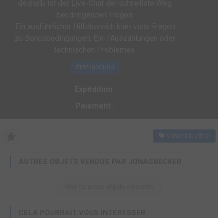
deshalb ist der Live-Chat der schnellste Weg
bei dringenden Fragen.
Ein ausführlicher Hilfebereich klärt viele Fragen
zu Bonusbedingungen, Ein-/Auszahlungen oder
technischen Problemen.
ÉTAT INCONNU
Expédition
:
Paiement
:
Vendez le vôtre !
AUTRES OBJETS VENDUS PAR
JONASBECKER
Voir tous ses objets en vente
CELA POURRAIT VOUS INTÉRESSER