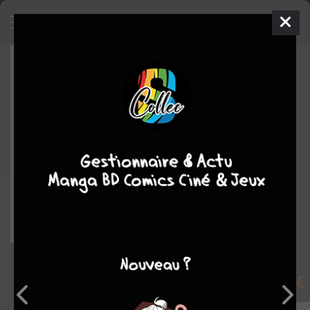
vendu par
JonasBecker
le mer. 22 avril 2026
Neue
0,00 €