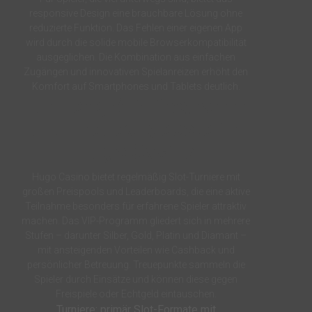
responsive Design eine brauchbare Lösung ohne
reduzierte Funktion. Das Fehlen einer eigenen App
wird durch die solide mobile Browserkompatibilität
ausgeglichen. Die Kombination aus einfachen
Zugängen und innovativen Spielanreizen erhöht den
Komfort auf Smartphones und Tablets deutlich.
Turniere, VIP-Programm
und Treueangebote im
Hugo Casino
Hugo Casino bietet regelmäßig Slot-Turniere mit
großen Preispools und Leaderboards, die eine aktive
Teilnahme besonders für erfahrene Spieler attraktiv
machen. Das VIP-Programm gliedert sich in mehrere
Stufen – darunter Silber, Gold, Platin und Diamant –
mit ansteigenden Vorteilen wie Cashback und
persönlicher Betreuung. Treuepunkte sammeln die
Spieler durch Einsätze und können diese gegen
Freispiele oder Echtgeld eintauschen.
Turniere: primär Slot-Formate mit