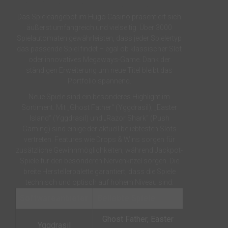
Das Spieleangebot im Hugo Casino präsentiert sich
äußerst umfangreich und vielseitig. Über 3000
Spielautomaten gewährleisten, dass jeder Spielertyp
das passende Spiel findet – egal ob klassischer Slot
oder innovatives Megaways-Game. Dank der
ständigen Erweiterung um neue Titel bleibt das
Portfolio spannend.
Neue Spiele sind ein besonderes Highlight im
Sortiment. Mit „Ghost Father“ (Yggdrasil), „Easter
Island“ (Yggdrasil) und „Razor Shark“ (Push
Gaming) sind einige der aktuell beliebtesten Slots
vertreten. Features wie Drops & Wins sorgen für
zusätzliche Gewinnmöglichkeiten, während Jackpot-
Spiele für den besonderen Nervenkitzel sorgen. Die
breite Herstellerpalette garantiert, dass die Spiele
technisch und optisch auf hohem Niveau sind.
Softwareanbieter
Beliebte Spiele
Ghost Father, Easter
Yggdrasil