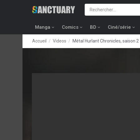
Manga
Comics
BD
Ciné/série
Accueil
Videos
Métal Hurlant Chronicles, saison 2 