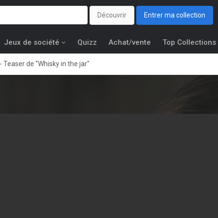
Découvrir
Entrer ma collection
Jeux de société
Quizz
Achat/vente
Top Collections
- Teaser de "Whisky in the jar"