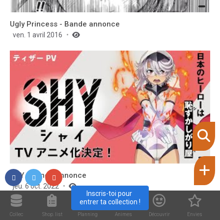
Ugly Princess - Bande annonce
ven. 1 avril 2016
SHY - Bande annonce
jeu. 6 oct. 2022
Inscris-toi pour 
entrer ta collection !
Collec
Shop. list
Planning
Animes
Découvrir
Envies