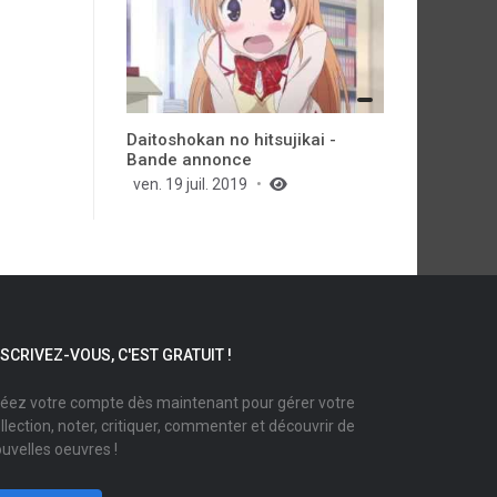
Daitoshokan no hitsujikai -
Bande annonce
ven. 19 juil. 2019
NSCRIVEZ-VOUS, C'EST GRATUIT !
éez votre compte dès maintenant pour gérer votre
llection, noter, critiquer, commenter et découvrir de
uvelles oeuvres !