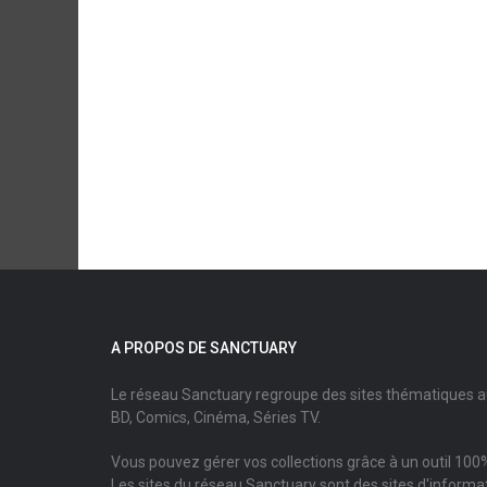
A PROPOS DE SANCTUARY
Le réseau Sanctuary regroupe des sites thématiques 
BD, Comics, Cinéma, Séries TV.
Vous pouvez gérer vos collections grâce à un outil 100%
Les sites du réseau Sanctuary sont des sites d'informati