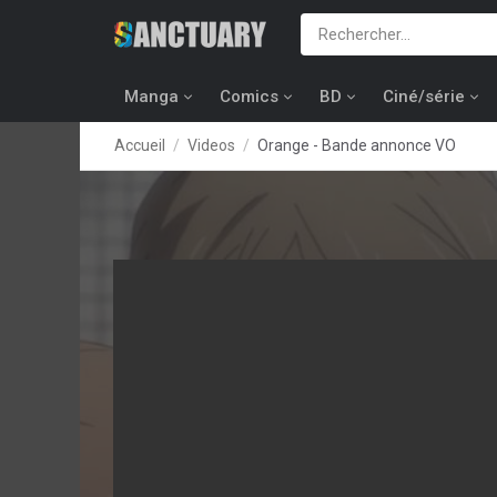
Manga
Comics
BD
Ciné/série
Accueil
Videos
Orange - Bande annonce VO