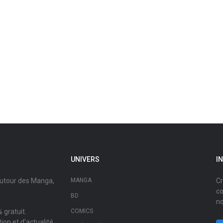
UNIVERS
I
autour des Manga,
MANGA
Cr
co
BD
no
 gratuit.
COMICS
on et d'actualité.