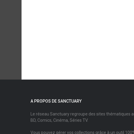
A PROPOS DE SANCTUARY
Le réseau Sanctuary regroupe des sites thématiques 
BD, Comics, Cinéma, Séries TV.
Vous pouvez gérer vos collections grâce à un outil 100%