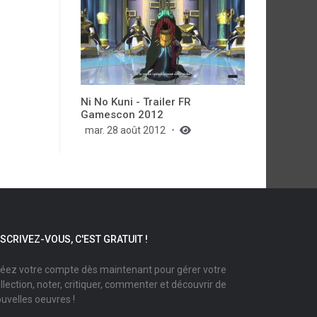
Ni No Kuni - Trailer FR
Gamescon 2012
mar. 28 août 2012
NSCRIVEZ-VOUS, C'EST GRATUIT !
éez votre compte dès maintenant pour gérer votre
llection, noter, critiquer, commenter et découvrir de
uvelles oeuvres !