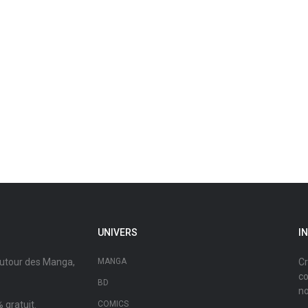
UNIVERS
I
autour des Manga,
MANGA
Cr
co
BD
no
 gratuit.
COMICS