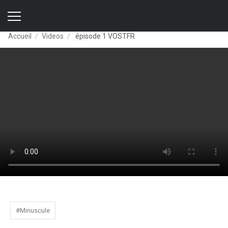
Accueil
Videos
épisode 1 VOSTFR
#Minuscule