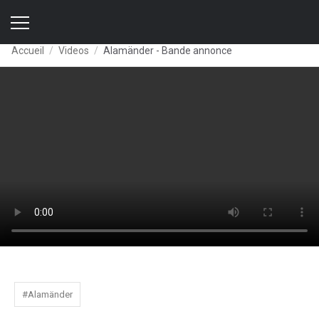
Accueil
Videos
Alamänder - Bande annonce
#Alamänder