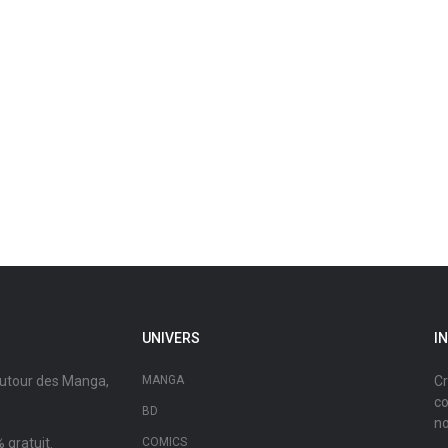
UNIVERS
I
autour des Manga,
MANGA
Cr
co
BD
no
 gratuit.
COMICS