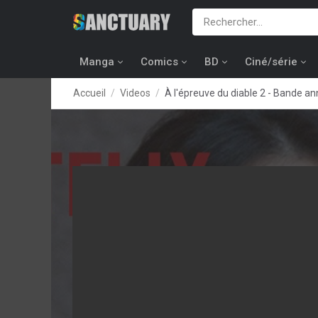
Manga
Comics
BD
Ciné/série
Accueil
Videos
À l'épreuve du diable 2 - Bande a