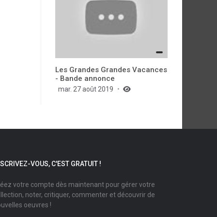
Les Grandes Grandes Vacances
- Bande annonce
mar. 27 août 2019
NSCRIVEZ-VOUS, C'EST GRATUIT !
éez votre compte dès maintenant pour gérer votre
llection, noter, critiquer, commenter et découvrir de
uvelles oeuvres !