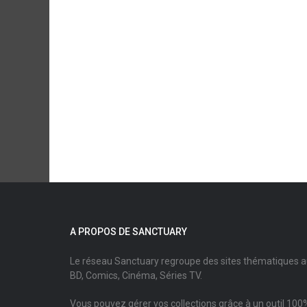
A PROPOS DE SANCTUARY
Le réseau Sanctuary regroupe des sites thématiques 
BD, Comics, Cinéma, Séries TV.
Vous pouvez gérer vos collections grâce à un outil 100%