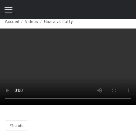
Accueil
Videos
Gaara vs. Luffy
#Naruto