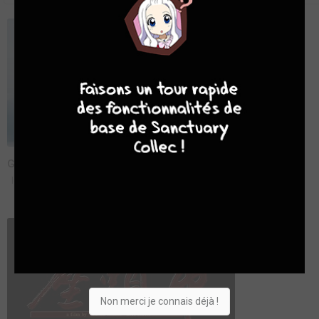
9
8
9
8
Golden Kamui : La prison d'Abashiri - Bande annonce
lun. 13 juil. 2026
Non merci je connais déjà !