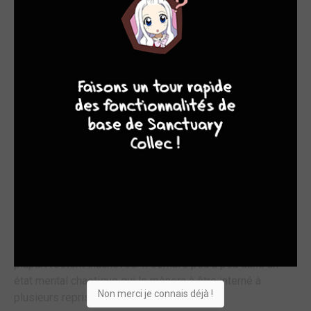
Il a à peine vingt ans lorsqu'il commence à être publié
dans Garo, revue mythique et fer de lance du manga
9
8
9
8
d'avant-garde, qui révéla notamment Tsuge et Tatsumi et
imposa par le choix d'oeuvres réalistes ou
expérimentales une bande dessinée se rapprochant de la
littérature. Abe y déploie son univers sombre et intimiste
et devient une figure majeure du watakushi-manga (ou
"bande dessinée du moi").
À la fin des années 1970, il se lie à une congrégation
religieuse dont les préceptes le poussent à abandonner
sa carrière au profit d'une vie et d'un labeur plus
conventionnels. Ce renoncement est vite douloureux pour
l'artiste, qui entame alors de nouveaux projets dont la
plupart restent inachevés. Il sombre peu à peu dans un
état mental chaotique qui le mènera à être interné à
Non merci je connais déjà !
plusieurs reprises.