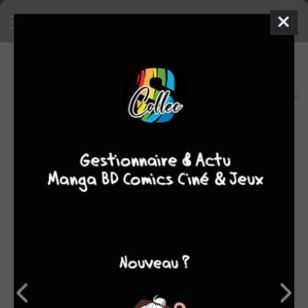
6
0
oeuvres
6,8
fans
moyenne
oeuvres
Biographie éditions Cornélius :
Abe Shin'ichi voit le jour en 1950 à Tagawa, ville minière du
sud du Japon.
Passionné très tôt par le dessin, il apprend la peinture à
l'huile à son entrée au collège avant de collaborer,
quelques années plus tard, au journal scolaire de son
lycée. C'est au cours de cette aventure collective qu'il
rencontrera Miyoko, sa future compagne, qu'il mettra en
scène tout au long de son oeuvre.