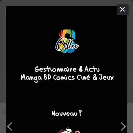
6
Critique de
Bloody Kiss
par
Deedlit-chan
le lun. 25 mai 1970
Rédiger une critique
Critique de
Bloody Kiss