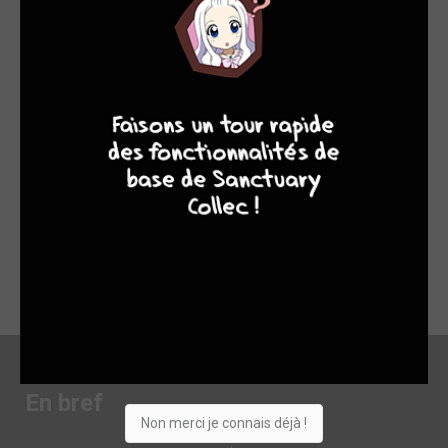
J'ai terminé le tome 2 hier et je dois dire que autant le 1er
m'avait conquis mais celui là m'a quelque peu déçu car il fut
vraiment moins intéressant et trop rapide.... Les personnages
7
9
8
9
sont assez mignons et drôles, l'héroïne Kiyo est assez
indépendante et surtout ne se laisse pas marcher sur les
pieds, Kuroboshi sous ses airs autoritaire est bien sur soumis
à sa fiancée, et Arche le serviteur de Kuro est complètement
déjanté!!! Apparaitra également l'ami d'enfance de Kiyo, un
garçon s'étant proclamé chasseur de démons, des délires en
perspective entre lui et Kuro. Dommage qu'il n'y ai pas eu plus
de tomes pour approfondir l'histoire et ses personnages...
Série à prendre au dernier degrés et juste pour ce que ce
qu'elle est :un simple divertissement.
En bref
Non merci je connais déjà !