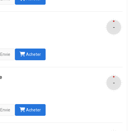
-
Envie
Acheter
e
-
Envie
Acheter