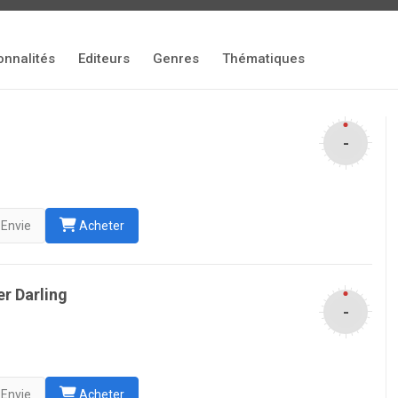
onnalités
Editeurs
Genres
Thématiques
-
Envie
Acheter
r Darling
-
Envie
Acheter