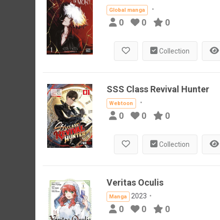
Global manga
0
0
0
Collection
SSS Class Revival Hunter
Webtoon
0
0
0
Collection
Veritas Oculis
2023
Manga
0
0
0