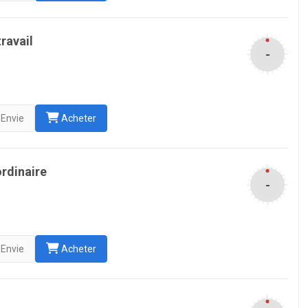
ravail
-
Envie
Acheter
rdinaire
-
Envie
Acheter