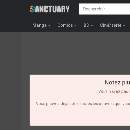
Manga
Comics
BD
Ciné/série
Notez plu
Vous n'avez pas 
Vous pouvez déjà noter toutes les oeuvres que vous 