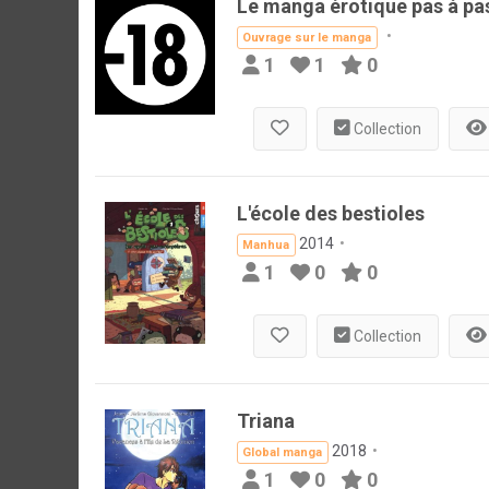
Le manga érotique pas à pa
Ouvrage sur le manga
1
1
0
Collection
L'école des bestioles
2014
Manhua
1
0
0
Collection
Triana
2018
Global manga
1
0
0