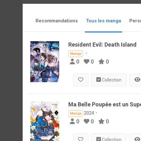
Recommandations
Tous les manga
Pers
Resident Evil: Death Island
Manga
0
0
0
Collection
Ma Belle Poupée est un Supe
2024
Manga
0
0
0
Collection