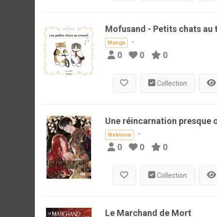
Mofusand - Petits chats au t
Manga
0
0
0
Collection
Une réincarnation presque o
Webtoon
0
0
0
Collection
Le Marchand de Mort