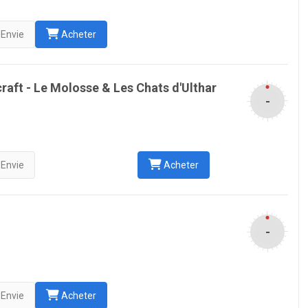
Envie
Acheter
aft - Le Molosse & Les Chats d'Ulthar
-
Envie
Acheter
-
Envie
Acheter