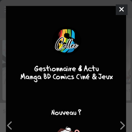
Critiques des membres et du staff
6
10
Sweet Guilty Love Bites
Berserk T.41
Oldman T.
55978 critiques
Manga/Anime