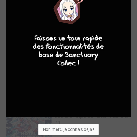
Cats and Dragon #3
STAFF
8
par MassLunar
jeu. 6 août 2026
8
7
8
7
184 lectures
Lire la critique de Cats and Dragon
#3
Hotel Inhumans #1
STAFF
7
par MassLunar
jeu. 6 août 2026
111 lectures
Lire la critique de Hotel Inhumans
#1
Non merci je connais déjà !