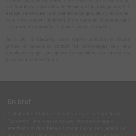
droit en guise de représailles. Son état d'esprit s'exprime par
ses tentatives maladroites de dessiner de la main gauche. Elle
essaye de retrouver son identité artistique, de s'y accrocher
et si c'est souvent déchirant, il y a aussi de la beauté dans
ces moments intimistes...le calme avant la tempête...
Au fil des 12 épisodes, Daniel Warren Johnson ne relâche
jamais la tension et conduit les personnages vers une
conclusion épique, une guerre de machines et de monstres,
pleine de bruit et de fureur.
En bref
L'album des éditions Delcourt compile l'intégralité de
"Extremity", une saga portée par des personnages
attachants et des thèmes forts et qui ne perd jamais de
vue l'émotion dans ce déferlement d'action guerrière.