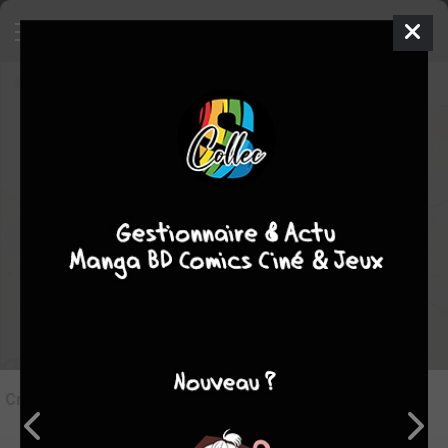
8
Critique de
Extremity
par
Le Doc
le mar. 12 mai 2026
STAFF
Rédiger une critique
Critique de
Extremity