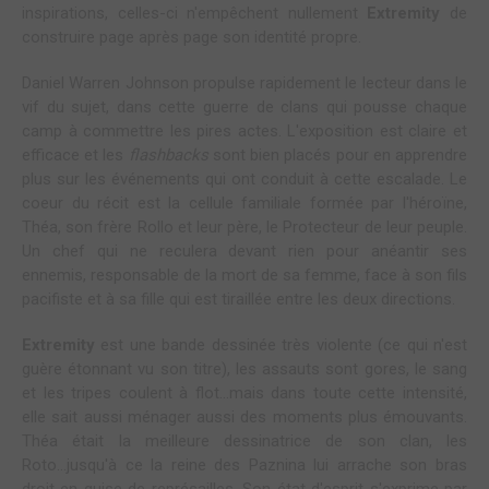
inspirations, celles-ci n'empêchent nullement
Extremity
de
construire page après page son identité propre.
Daniel Warren Johnson propulse rapidement le lecteur dans le
vif du sujet, dans cette guerre de clans qui pousse chaque
camp à commettre les pires actes. L'exposition est claire et
efficace et les
flashbacks
sont bien placés pour en apprendre
plus sur les événements qui ont conduit à cette escalade. Le
coeur du récit est la cellule familiale formée par l'héroïne,
Théa, son frère Rollo et leur père, le Protecteur de leur peuple.
Un chef qui ne reculera devant rien pour anéantir ses
ennemis, responsable de la mort de sa femme, face à son fils
pacifiste et à sa fille qui est tiraillée entre les deux directions.
Extremity
est une bande dessinée très violente (ce qui n'est
guère étonnant vu son titre), les assauts sont gores, le sang
et les tripes coulent à flot...mais dans toute cette intensité,
elle sait aussi ménager aussi des moments plus émouvants.
Théa était la meilleure dessinatrice de son clan, les
Roto...jusqu'à ce la reine des Paznina lui arrache son bras