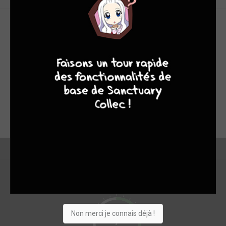
Un dernier tome agréable et plein d'humour, des
9
8
9
8
rebondissements, le tout dans l'esprit du jeu vidéo. Une saga
assez agréable, j'ai apprécié retrouver nos héros dans une
adaptation originale et assez distrayante. L'affaire est
plaisante, et j'ai bien rigolé au moment du dénouement final.
J'adore toujours autant Victor Boulay, il est vraiment toujours
aussi imbu de lui-même et perd les pédales lorsqu'il voit qu'il a
tort.
En bref
Non merci je connais déjà !
7