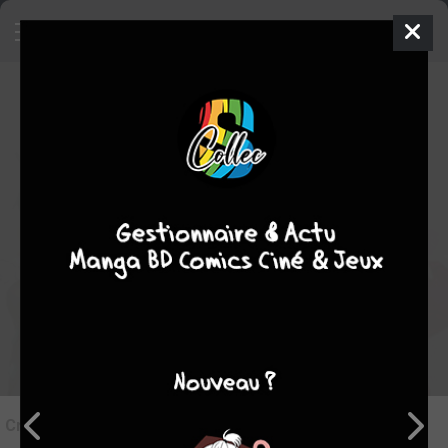
7
Critique de
Ace Attorney Phoenix
Wright #5
par
geishasayuri
le lun. 22 juil. 2019
Rédiger une critique
Critique de
Ace Attorney Phoenix Wright #5