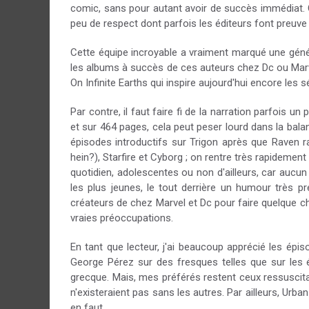
comic, sans pour autant avoir de succès immédiat. C'
peu de respect dont parfois les éditeurs font preuve 
Cette équipe incroyable a vraiment marqué une généra
les albums à succès de ces auteurs chez Dc ou Marvel.
On Infinite Earths qui inspire aujourd'hui encore les
Par contre, il faut faire fi de la narration parfois
et sur 464 pages, cela peut peser lourd dans la bal
épisodes introductifs sur Trigon après que Raven r
hein?), Starfire et Cyborg ; on rentre très rapidement
quotidien, adolescentes ou non d'ailleurs, car aucu
les plus jeunes, le tout derrière un humour très p
créateurs de chez Marvel et Dc pour faire quelque c
vraies préoccupations.
En tant que lecteur, j'ai beaucoup apprécié les épi
George Pérez sur des fresques telles que sur les é
grecque. Mais, mes préférés restent ceux ressuscit
n'existeraient pas sans les autres. Par ailleurs, Urb
en faut.