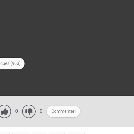
tiques (963)
0
0
Commenter !