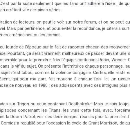
est par la suite seulement que les fans ont adhéré à l'idée... de q
en arrêtant vite certaines séries.
tion de lecteurs, on peut le voir sur notre forum, et on ne peut qu
 Mais par pertinence, et pour éviter la redondance, je citerais surtou
 séries américaines ou les comics.
 un peu lourde de l'époque sur le fait de raconter chacun des mouvem
ance. Pourtant, ça serait vraiment malheureux de passer devant une 
assemble pour la première fois l'équipe contenant Robin, Wonder Gi
 dans le vif du sujet. On présente l'intimité de chaque personnage, le
n sujet n'est tabou, comme la violence conjugale. Certes, elle rest
résent, qui pour ma part, fait mouche à chaque fois. Ici, on rass
hose de nouveau en 1980 : des adolescents avec des intrigues plus r
sodes sur Trigon ou ceux contenant Deathstroke. Mais je suis toujou
pisodes concernant les Titans, les vrais cette fois, avec, forcém
ant la Doom Patrol, voir ces deux équipes réunies pour la première
an Comics a republié pour l'occasion le cycle de Grant Morrison, de qu