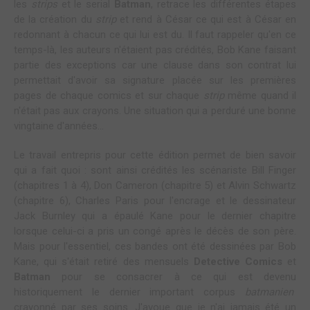
les
strips
et le serial
Batman
, retrace les différentes étapes
de la création du
strip
et rend à César ce qui est à César en
redonnant à chacun ce qui lui est du. Il faut rappeler qu'en ce
temps-là, les auteurs n'étaient pas crédités, Bob Kane faisant
partie des exceptions car une clause dans son contrat lui
permettait d'avoir sa signature placée sur les premières
pages de chaque comics et sur chaque
strip
même quand il
n'était pas aux crayons. Une situation qui a perduré une bonne
vingtaine d'années...
Le travail entrepris pour cette édition permet de bien savoir
qui a fait quoi : sont ainsi crédités les scénariste Bill Finger
(chapitres 1 à 4), Don Cameron (chapitre 5) et Alvin Schwartz
(chapitre 6), Charles Paris pour l'encrage et le dessinateur
Jack Burnley qui a épaulé Kane pour le dernier chapitre
lorsque celui-ci a pris un congé après le décès de son père.
Mais pour l'essentiel, ces bandes ont été dessinées par Bob
Kane, qui s'était retiré des mensuels
Detective Comics
et
Batman
pour se consacrer à ce qui est devenu
historiquement le dernier important corpus
batmanien
crayonné par ses soins. J'avoue que je n'ai jamais été un