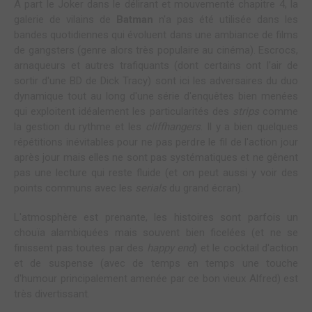
À part le Joker dans le délirant et mouvementé chapitre 4, la
galerie de vilains de
Batman
n'a pas été utilisée dans les
bandes quotidiennes qui évoluent dans une ambiance de films
de gangsters (genre alors très populaire au cinéma). Escrocs,
arnaqueurs et autres trafiquants (dont certains ont l'air de
sortir d'une BD de Dick Tracy) sont ici les adversaires du duo
dynamique tout au long d'une série d'enquêtes bien menées
qui exploitent idéalement les particularités des
strips
comme
la gestion du rythme et les
cliffhangers
. Il y a bien quelques
répétitions inévitables pour ne pas perdre le fil de l'action jour
après jour mais elles ne sont pas systématiques et ne gênent
pas une lecture qui reste fluide (et on peut aussi y voir des
points communs avec les
serials
du grand écran).
L'atmosphère est prenante, les histoires sont parfois un
chouïa alambiquées mais souvent bien ficelées (et ne se
finissent pas toutes par des
happy end
) et le cocktail d'action
et de suspense (avec de temps en temps une touche
d'humour principalement amenée par ce bon vieux Alfred) est
très divertissant.