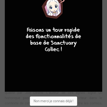
NE MANQUEZ PAS LES PASSIONNANTES AVENTURES
DE BATMAN & ROBIN !
9
8
9
8
Urban Comics
termine cette année 2019 marquée par la
célébration du 80ème anniversaire du héros créé par Bob
Kane et Bill Finger par une excellente initiative : la publication
du premier tome de l'intégrale du
comic-strip
Batman &
Robin
, que les lecteurs américains ont pu découvrir dans les
pages de leurs journaux entre 1943 et 1946. L'album reprend
donc les bandes quotidiennes en N&B, dans un format "à
l'italienne" qui propose deux
strips
par page. La planche
dominicale (ou demi-planche selon les titres) racontait une
autre histoire, en couleurs.
Fruit de la collaboration entre
DC Comics
et
Kitchen Sink
Press, inc.
, ce premier volume s'ouvre sur une introduction de
qualité par Joe Desris. L'auteur de ces lignes signe un
historique passionnant qui (re)plonge le lecteur dans le
Non merci je connais déjà !
contexte de cette époque, évoque les liens entre les comics,