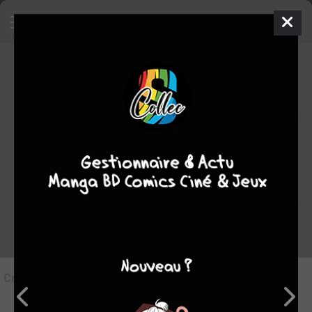
8
Critique de
Batman The Dailies #1
par
Le Doc
le ven. 20 déc. 2019
STAFF
Rédiger une critique
Critique de
Batman The Dailies #1