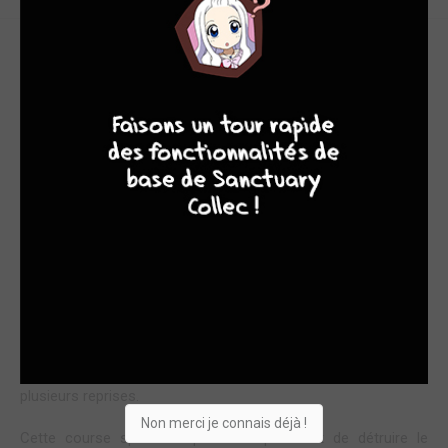
VOYAGES DANS LE TEMPS
4
7
8
7
Ce deuxième tome semble clore, si ce n’est la série tout au
moins un cycle.
Oliver Page, aventurier, archéologue amateur, jeune anglais de
basse extraction vit au XIXe siècle. Lors d’une fouille, il
découvre des anneaux et un trône de pierre.
Les premiers permettent de détruire un parasite belliqueux et
le second de voyager dans le temps.
Dans ce deuxième tome, Oliver et une charmante amazone du
futur multiplient les voyages dans le temps, faisant fi des
paradoxes temporels en se rencontrant eux-mêmes à
plusieurs reprises.
Non merci je connais déjà !
Cette course spatio-temporelle a pour but de détruire le