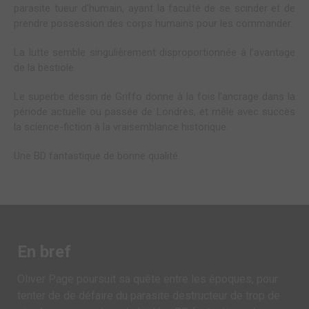
parasite tueur d’humain, ayant la faculté de se scinder et de
prendre possession des corps humains pour les commander.
La lutte semble singulièrement disproportionnée à l’avantage
de la bestiole.
Le superbe dessin de Griffo donne à la fois l’ancrage dans la
période actuelle ou passée de Londres, et mêle avec succès
la science-fiction à la vraisemblance historique.
Une BD fantastique de bonne qualité.
En bref
Oliver Page poursuit sa quête entre les époques, pour
tenter de de défaire du parasite destructeur de trop de