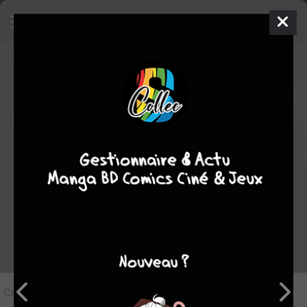
7
Critique de
Oliver Page & Les
Tueurs de Temps #2
par
vedge
le lun. 16 mars 2020
STAFF
Rédiger une critique
Critique de
Oliver Page & Les Tueurs de Temps #2