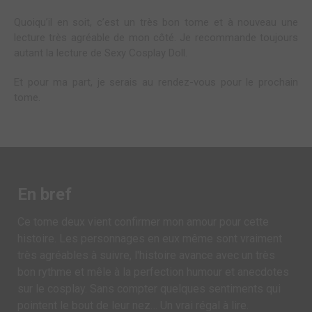
Quoiqu’il en soit, c’est un très bon tome et à nouveau une
lecture très agréable de mon côté. Je recommande toujours
autant la lecture de Sexy Cosplay Doll.
Et pour ma part, je serais au rendez-vous pour le prochain
tome.
En bref
Ce tome deux vient confirmer mon amour pour cette
histoire. Les personnages en eux même sont vraiment
très agréables à suivre, l'histoire avance avec un très
bon rythme et mêle à la perfection humour et anecdotes
sur le cosplay. Sans compter quelques sentiments qui
pointent le bout de leur nez… Un vrai régal à lire.