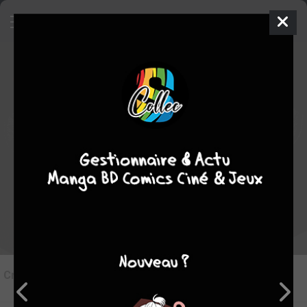
8
Critique de
Sexy Cosplay Doll #2
par
Imitatia
le ven. 19 juin 2020
STAFF
Rédiger une critique
Critique de
Sexy Cosplay Doll #2