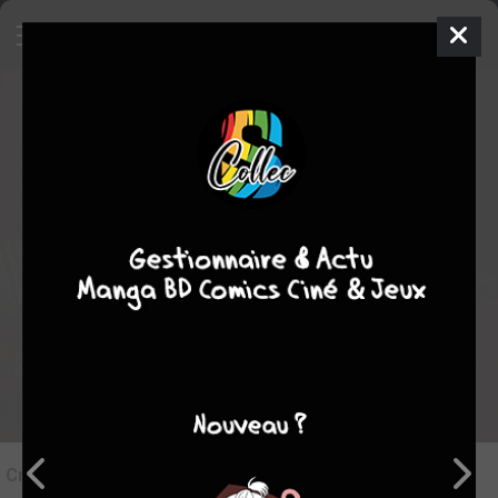
7
Critique de
Green Arrow - The
Longbow Hunters
par
Blackiruah
le ven. 17 juil. 2020
STAFF
Rédiger une critique
Critique de
Green Arrow - The Longbow Hunters