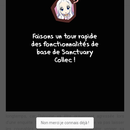
KILLER INSTINCT
6
10
7
8
Initié comme un ersatz de Robin des bois moderne, Green
Arrow fait partie de ces héros qui ont réussi à s’imposer
aujourd’hui comme un héros mainstream grâce à la série TV
“Arrow”. Pourtant il partait de loin avec un premier design
kitsch, le personnage a su évoluer avec le temps pour devenir
cet anti héros si apprécié. Un jalon très important (si ce n’est
le plus important) pour le personnage fut l’arrivée de Mike
Grell sur la franchise qui a su lui redonner de la superbe dès
son premier récit : “the longbow hunters”.
Parti à Seattle, suite à son long voyage avec Green Lantern,
Oliver retrouve sa douce Black Canary où ils vivent leur
romance passionnée. Mais leur idylle ne va pas durer
longtemps, car l’héroïne va être gravement agressée lors
d’une enquête. Conséquence : Green Arrow ne va pas laisser
Non merci je connais déjà !
les coupables s’en tirer indemne et va vouloir venger sa