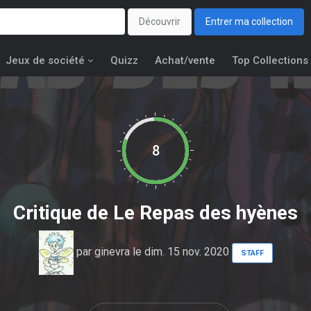
Découvrir
Entrer ma collection
Jeux de société
Quizz
Achat/vente
Top Collections
8
Critique de
Le Repas des hyènes
par
ginevra
le dim. 15 nov. 2020
STAFF