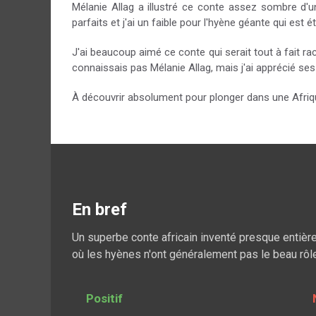
Mélanie Allag a illustré ce conte assez sombre d'u
parfaits et j'ai un faible pour l'hyène géante qui est
J'ai beaucoup aimé ce conte qui serait tout à fait r
connaissais pas Mélanie Allag, mais j'ai apprécié se
À découvrir absolument pour plonger dans une Afriqu
En bref
Un superbe conte africain inventé presque enti
où les hyènes n'ont généralement pas le beau rôle
Positif