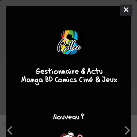
8
Critique de
Middlewest #2
par
Auray
le lun. 1 mars 2021
STAFF
Rédiger une critique
Critique de
Middlewest #2