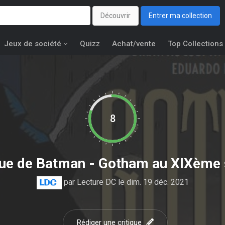
Découvrir
Entrer ma collection
Jeux de société
Quizz
Achat/vente
Top Collections
8
que de
Batman - Gotham au XIXème 
par
Lecture DC
le dim. 19 déc. 2021
Rédiger une critique