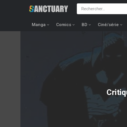
Manga
Comics
BD
Ciné/série
Criti