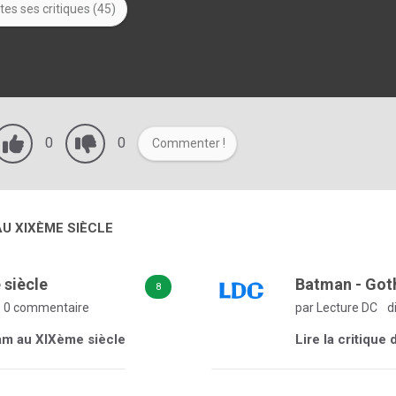
tes ses critiques (45)
0
0
Commenter !
U XIXÈME SIÈCLE
siècle
Batman - Got
8
0 commentaire
par Lecture DC
d
ham au XIXème siècle
Lire la critiqu