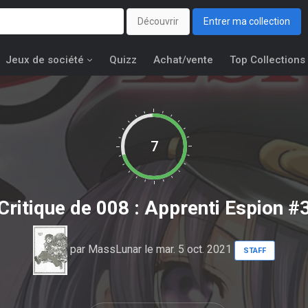
Découvrir
Entrer ma collection
Jeux de société
Quizz
Achat/vente
Top Collections
7
Critique de
008 : Apprenti Espion #
par
MassLunar
le mar. 5 oct. 2021
STAFF