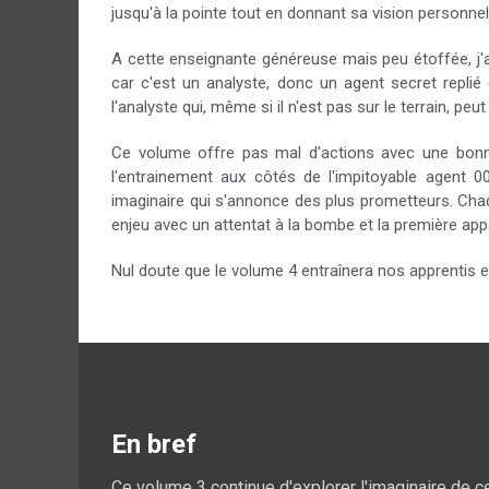
jusqu'à la pointe tout en donnant sa vision personne
A cette enseignante généreuse mais peu étoffée, j'
car c'est un analyste, donc un agent secret repli
l'analyste qui, même si il n'est pas sur le terrain, pe
Ce volume offre pas mal d'actions avec une bonne
l'entrainement aux côtés de l'impitoyable agent
imaginaire qui s'annonce des plus prometteurs. Ch
enjeu avec un attentat à la bombe et la première app
Nul doute que le volume 4 entraînera nos apprentis 
En bref
Ce volume 3 continue d'explorer l'imaginaire de 