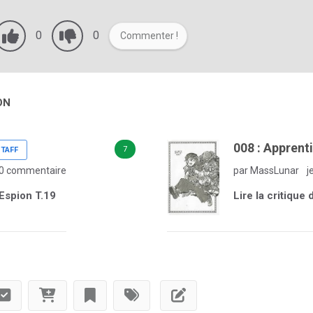
0
0
Commenter !
ON
008 : Apprent
7
TAFF
0 commentaire
par MassLunar
j
 Espion T.19
Lire la critique