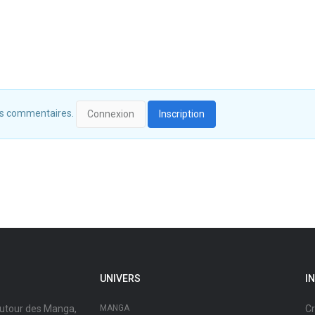
 des commentaires.
Connexion
Inscription
UNIVERS
I
autour des Manga,
MANGA
Cr