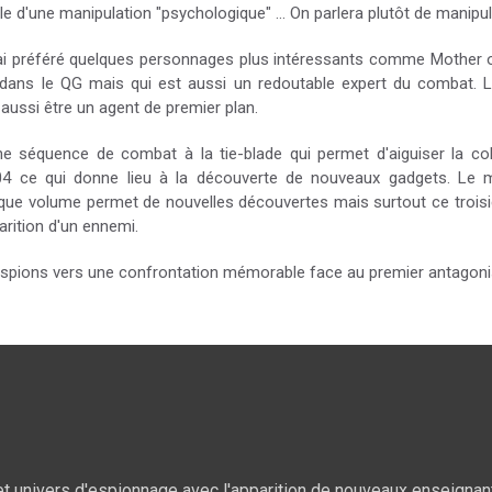
lle d'une manipulation "psychologique" ... On parlera plutôt de manip
ai préféré quelques personnages plus intéressants comme Mother ou
é dans le QG mais qui est aussi un redoutable expert du combat. 
ut aussi être un agent de premier plan.
 séquence de combat à la tie-blade qui permet d'aiguiser la col
 004 ce qui donne lieu à la découverte de nouveaux gadgets. Le
aque volume permet de nouvelles découvertes mais surtout ce trois
arition d'un ennemi.
espions vers une confrontation mémorable face au premier antagonis
cet univers d'espionnage avec l'apparition de nouveaux enseigna