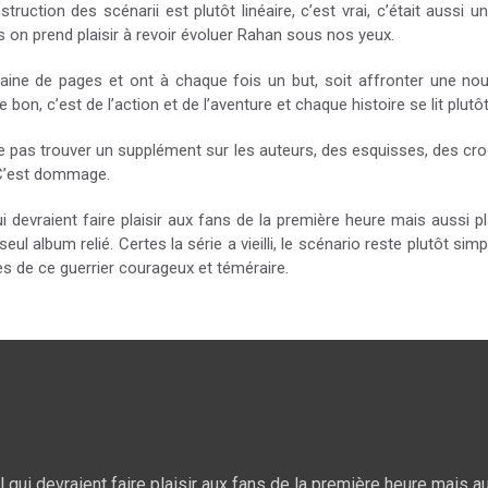
truction des scénarii est plutôt linéaire, c’est vrai, c’était aussi 
s on prend plaisir à revoir évoluer Rahan sous nos yeux.
gtaine de pages et ont à chaque fois un but, soit affronter une no
e bon, c’est de l’action et de l’aventure et chaque histoire se lit plutô
ne pas trouver un supplément sur les auteurs, des esquisses, des cro
 C’est dommage.
ui devraient faire plaisir aux fans de la première heure mais aussi p
ul album relié. Certes la série a vieilli, le scénario reste plutôt sim
 de ce guerrier courageux et téméraire.
l qui devraient faire plaisir aux fans de la première heure mais a