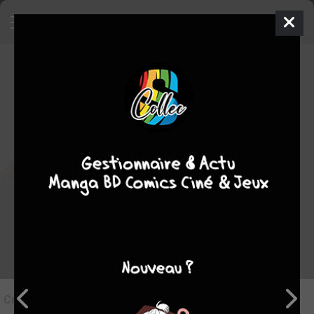
6
Critique de
Marvel-verse - Moon
knight
par
ScoobyDam
le mer. 18 mai 2022
STAFF
Rédiger une critique
Critique de
Marvel-verse - Moon knight