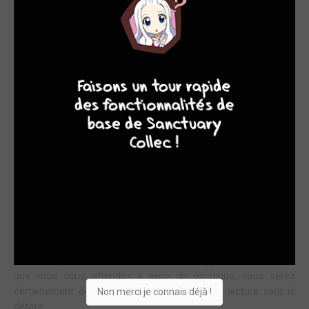
POUVOIR DU PRISME LUNAIRE, TRANSFORME-MOI !
9
8
9
8
Moon knight faisait partie de ces personnages sur lesquels je
ne me suis jamais plus penché que ça. Je l’ai quelquefois
aperçu au fil de mes lectures Marvel mais je n’ai jamais pris le
temps de lire ses aventures. J’avoue donc que j’ai découvert
plus en profondeur l’histoire de ce personnage complexe
grâce à la série Disney+, et le recueil chroniqué aujourd’hui
permet d’avoir une vue d’ensemble de son évolution dans les
comics.
Je parle bien d’une vue d’ensemble, et j’insiste, car même si
on nous présente ici 5 numéros sélectionnés de 1975 à 2019,
comprenez bien que vous n’aurez qu’un très bref aperçu du
personnage et de son histoire. Si vous appréciez la série et
que vous vous attendez à avoir du mystique, vous serez
certainement déçus mais, pour la culture, la lecture vaut le
Non merci je connais déjà !
détour.