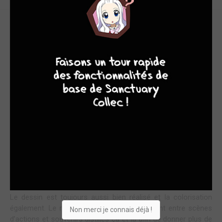
REMUE-MÉNAGE DANS LE VENTRE DU DRAGON
9
8
9
8
Ce tome nous replonge dans le ventre du dragon où nous
retrouvons nos trois personnages principaux, Xiu, une jeune
asiatique, Phylogène et Udo, le chasseur de dragon.
Le premier album s’était centré sur ce dernier et sur le passé
de Phylogène. Cet album, lui, se centre sur le passé et les
secrets de Phylogène et Xiu. Nous apprenons et comprenons
un peu mieux le rôle de chacun et les pièces du puzzle
commencent tout doucement à s’imbriquer même si le motif
final reste encore un peu flou. L’histoire avance à grand pas et
les dernières pages sont un savant mélange de révélations et
de suspens qui attisent la curiosité et l’envie de lire la suite.
Le dessin est toujours aussi bien réalisé et la colorisation
également. Le rythme est dynamique alternant entre scènes
Non merci je connais déjà !
d’actions et souvenirs distillés ça et là afin de donner plus de