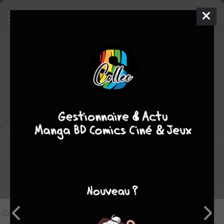
8
Critique de
Dans le ventre du
Dragon #2
par
damss
le mer. 1 juin 2022
STAFF
Rédiger une critique
Critique de
Dans le ventre du Dragon #2