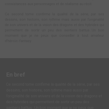
consistances aux personnages et de réalisme au récit.
Ce second tome confirme la qualité de la série, par ses
dessins, son histoire, son rythme mais aussi par l’originalité
de son univers et de la vision des dragons et des hybrides qui
permettent de sortir un peu des sentiers battus…Un bon
moment que je ne peux que conseiller à tout amateur
d’héroïc-fantasy
En bref
Ce second tome confirme la qualité de la série, par ses
dessins, son histoire, son rythme mais aussi par
l’originalité de son univers et de la vision des dragons et
des hybrides qui permettent de sortir un peu des
sentiers battus…Un bon moment que je ne peux que