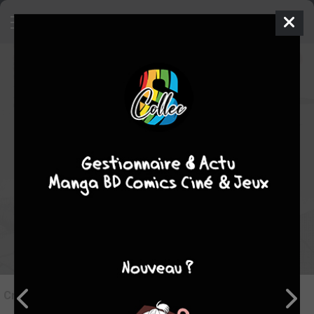
8
Critique de
Nekogahara #1
par
MassLunar
le jeu. 6 oct. 2022
STAFF
Rédiger une critique
Critique de
Nekogahara #1