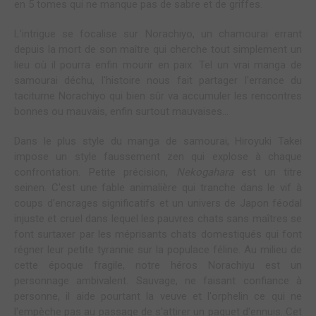
en 5 tomes qui ne manque pas de sabre et de griffes.
L'intrigue se focalise sur Norachiyo, un chamourai errant
depuis la mort de son maître qui cherche tout simplement un
lieu où il pourra enfin mourir en paix. Tel un vrai manga de
samourai déchu, l'histoire nous fait partager l'errance du
taciturne Norachiyo qui bien sûr va accumuler les rencontres
bonnes ou mauvais, enfin surtout mauvaises...
Dans le plus style du manga de samourai, Hiroyuki Takei
impose un style faussement zen qui explose à chaque
confrontation. Petite précision,
Nekogahara
est un titre
seinen. C'est une fable animalière qui tranche dans le vif à
coups d'encrages significatifs et un univers de Japon féodal
injuste et cruel dans lequel les pauvres chats sans maîtres se
font surtaxer par les méprisants chats domestiqués qui font
régner leur petite tyrannie sur la populace féline. Au milieu de
cette époque fragile, notre héros Norachiyu est un
personnage ambivalent. Sauvage, ne faisant confiance à
personne, il aide pourtant la veuve et l'orphelin ce qui ne
l'empèche pas au passage de s'attirer un paquet d'ennuis. Cet