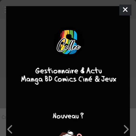
8
Critique de
Snowball Earth #1
par
juju
le mar. 4 juil. 2023
STAFF
Rédiger une critique
Critique de
Snowball Earth #1