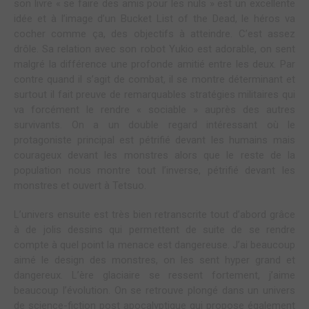
son livre « se faire des amis pour les nuls » est un excellente
idée et à l’image d’un Bucket List of the Dead, le héros va
cocher comme ça, des objectifs à atteindre. C’est assez
drôle. Sa relation avec son robot Yukio est adorable, on sent
malgré la différence une profonde amitié entre les deux. Par
contre quand il s’agit de combat, il se montre déterminant et
surtout il fait preuve de remarquables stratégies militaires qui
va forcément le rendre « sociable » auprès des autres
survivants. On a un double regard intéressant où le
protagoniste principal est pétrifié devant les humains mais
courageux devant les monstres alors que le reste de la
population nous montre tout l’inverse, pétrifié devant les
monstres et ouvert à Tetsuo.
L’univers ensuite est très bien retranscrite tout d’abord grâce
à de jolis dessins qui permettent de suite de se rendre
compte à quel point la menace est dangereuse. J’ai beaucoup
aimé le design des monstres, on les sent hyper grand et
dangereux. L’ère glaciaire se ressent fortement, j’aime
beaucoup l’évolution. On se retrouve plongé dans un univers
de science-fiction post apocalyptique qui propose également