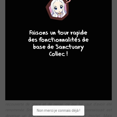
LE SAUVETAGE RATÉ
Chronique pour les tomes 1 & 2 :
9
8
9
8
Le manga Snownball Earth a débuté en 2021 au Japon aux
éditions Shogakukan et compte actuellement 4 volumes (en
cours).
Résumé :
Tetsuo est un garçon timide toujours accompagné
de Yukio, un robot géant qu'il a lui-même construit. Les deux
compagnons sont parvenus au terme d'une bataille en orbite
qui a duré dix ans, à empêcher que les monstres venus de
l'espace n'attaquent la Terre. Heureux vainqueurs, les deux
compagnons retournent sur la Planète bleue et ce qu'ils
découvrent stupéfait le jeune homme. La Terre est
recouverte de glace et de neige, ce qui lui vaut d'avoir été
renommée Snowball Earth. La Terre qu'il connaissait est
Non merci je connais déjà !
devenue un lieu particulièrement hostile et mortel. Mais