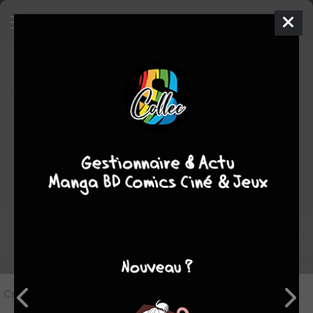
7
Critique de
Call of the night #5
par
MassLunar
le ven. 4 août 2023
STAFF
Rédiger une critique
Critique de
Call of the night #5