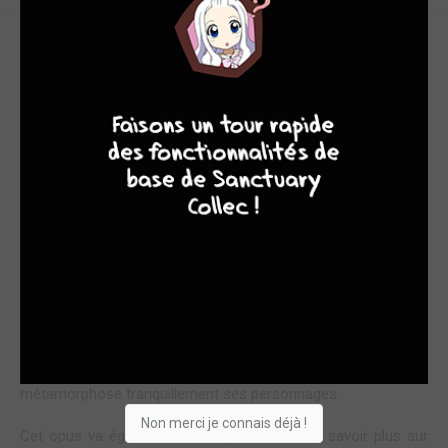
DEVENIR OU NE PAS DEVENIR
7
9
8
9
Suite à la rencontre avec un vampire très assoiffé de sang
dans le tome précédent, Kô remet totalement en question
son envie de devenir vampire. Un questionnement existentiel
qui est aussi bouleversée par la présence de la détective
privée bien décidée à éradiquer tous les vampires de la ville.
Ce cinquième tome est un volet de transition autour de la
relation Kô/Mahiru. Peu de ballades nocturnes dans cet opus
mais un couple qui s'interroge entre celui qui est totalement
ébranlé depuis sa rencontre avec un vampire déchiré et celle
dont l'armure brisée laisse entrevoir une vraie envie d'entamer
une relation amoureuse. C'est ici un tome presque pilier pour
ce couple de la nuit qui va entamer là une nouvelle étape et
métamorphose tranquillement ses personnages.
Non merci je connais déjà !
Cet opus va également nous permettre d'en savoir plus sur