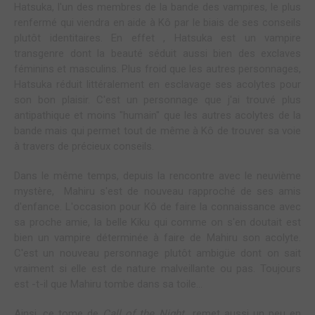
Hatsuka, l'un des membres de la bande des vampires, le plus
renfermé qui viendra en aide à Kô par le biais de ses conseils
plutôt identitaires. En effet , Hatsuka est un vampire
transgenre dont la beauté séduit aussi bien des exclaves
féminins et masculins. Plus froid que les autres personnages,
Hatsuka réduit littéralement en esclavage ses acolytes pour
son bon plaisir. C'est un personnage que j'ai trouvé plus
antipathique et moins "humain" que les autres acolytes de la
bande mais qui permet tout de même à Kô de trouver sa voie
à travers de précieux conseils.
Dans le même temps, depuis la rencontre avec le neuvième
mystère, Mahiru s'est de nouveau rapproché de ses amis
d'enfance. L'occasion pour Kô de faire la connaissance avec
sa proche amie, la belle Kiku qui comme on s'en doutait est
bien un vampire déterminée à faire de Mahiru son acolyte.
C'est un nouveau personnage plutôt ambigüe dont on sait
vraiment si elle est de nature malveillante ou pas. Toujours
est -t-il que Mahiru tombe dans sa toile...
Ainsi, ce tome de
Call of the Night
remet aussi un peu en