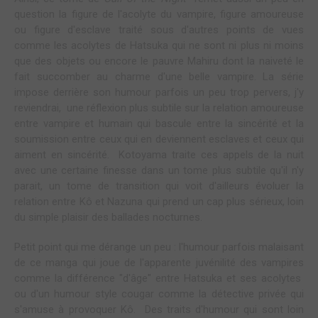
question la figure de l'acolyte du vampire, figure amoureuse
ou figure d'esclave traité sous d'autres points de vues
comme les acolytes de Hatsuka qui ne sont ni plus ni moins
que des objets ou encore le pauvre Mahiru dont la naiveté le
fait succomber au charme d'une belle vampire. La série
impose derrière son humour parfois un peu trop pervers, j'y
reviendrai, une réflexion plus subtile sur la relation amoureuse
entre vampire et humain qui bascule entre la sincérité et la
soumission entre ceux qui en deviennent esclaves et ceux qui
aiment en sincérité. Kotoyama traite ces appels de la nuit
avec une certaine finesse dans un tome plus subtile qu'il n'y
parait, un tome de transition qui voit d'ailleurs évoluer la
relation entre Kô et Nazuna qui prend un cap plus sérieux, loin
du simple plaisir des ballades nocturnes.
Petit point qui me dérange un peu : l'humour parfois malaisant
de ce manga qui joue de l'apparente juvénilité des vampires
comme la différence "d'âge" entre Hatsuka et ses acolytes
ou d'un humour style cougar comme la détective privée qui
s'amuse à provoquer Kô. Des traits d'humour qui sont loin