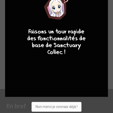
TRÈS BONNE DÉCOUVERTE
9
8
9
8
Avec des dessins incroyables, Laurent Astier nous fait
découvrir l'univers d'Emily, jeune femme du Colorado qui a fui
un destin de filles de joie pour prendre sa vie en main. Forte et
indépendante, Emily veut en découdre. Avec qui et comment ?
À nous de le découvrir...
Dans l'Ouest Américain du début 20e siècle, Emily nous
entraîne dans sa quête féministe, qui frôle la vengeance.
À découvrir !
En bref
Non merci je connais déjà !