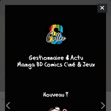
7
Critique de
La venin #1
par
Cadoresa
le sam. 20 janv. 2024
Rédiger une critique
Critique de
La venin #1