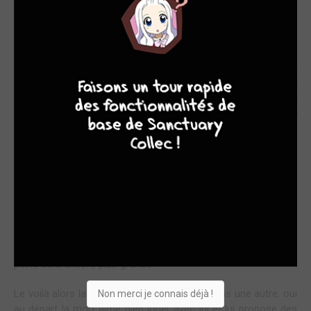
CONDAMNÉ À PÉRIR 13 FOIS
Résumé :
Dépassé pour une existence qu’il estime misérable,
9
8
9
8
Leejae décide de mettre fin à ses jours. C’est alors que la
Mort en personne apparait devant lui ! Offensé par le geste
de Leejae, elle lui inflige une sinistre punition : il devra se
réincarné et mourir 13 fois. Leejae pourra-t-il déjouer le
destin et échapper à la malédiction ?
En voilà une bonne surprise, ce manhwa qui a débuté en 2019
en Corée du Sud et qui compte 66 chapitres, m’a beaucoup
plu avec son concept assez original. En effet comme on l’a
vu dans le synopsis, après que Leejae se moque légèrement
de la mort en acceptant très facilement de se suicider, celle-
ci apparait et lui propose un drôle de jeu. 13 vies à vivre mais il
lui faudra les vivre à fond et ne pas se laisser mourir sinon sa
peine sera encore plus grande.
Le voilà alors lancé dans une première vie, puis une autre, oui
Non merci je connais déjà !
au départ la mort aime bien jouer avec lui et lui propose des