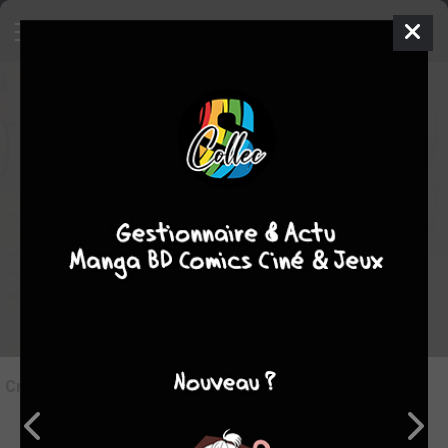
9
Critique de
Death's Game #1
par
juju
le ven. 2 févr. 2024
STAFF
Rédiger une critique
Critique de
Death's Game #1