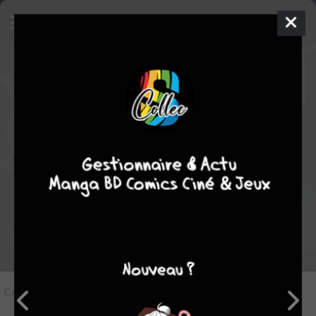
6
Critique de
Piravit - Histoire d un
fantôme #1
par
juju
le mer. 4 sept. 2024
STAFF
Rédiger une critique
Critique de
Piravit - Histoire d un fantôme #1