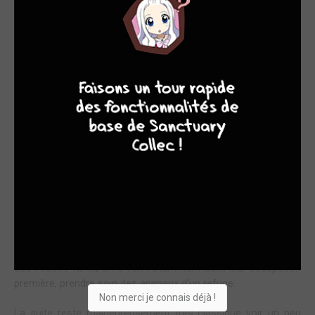
DUR DUR D'ÊTRE UN FANTÔME QUAND TOUT LE
MONDE VOUS POURSUIT.
4
7
8
7
Résumé : Piravit, fantôme au cœur pur et joyeux, vit des jours
heureux avec son amie kimé. E
nsemble, ils effrayent les
touristes d'un petit temple et s'occupent d'un refuge pour
animaux. Mais un jour, ce quotidien tranquille est perturbé par
l'arrivée d'une horde de démons, de mages et qui sait quelles
autres espèces, toutes bien décidées à mettre la main sur
piravit. C'est que le fantôme est le dernier représentant de
son espèce et sa vie est un bien précieux et recherché. ceux
qui l'attraperont pourraient prétendre à la vie éternelle !
Ce qui frappe et détonne par rapport aux personnages
fantômes que l’on peut connaitre c’est la gentillesse de ce
duo Piravit / Kimé, on le voit notamment dans leur occupation
première, prendre soin des animaux d’un refuge.
Non merci je connais déjà !
La suite reste malheureusement très classique voir un peu