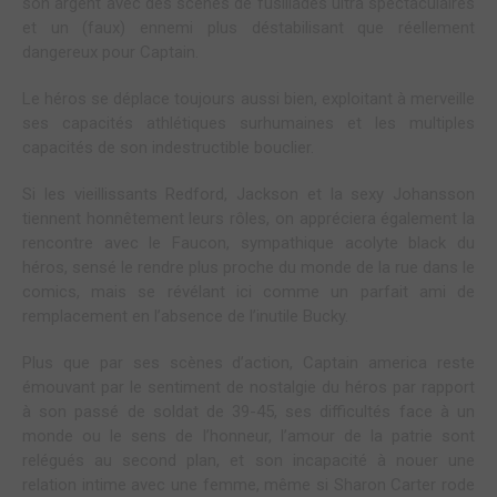
son argent avec des scènes de fusillades ultra spectaculaires
et un (faux) ennemi plus déstabilisant que réellement
dangereux pour Captain.
Le héros se déplace toujours aussi bien, exploitant à merveille
ses capacités athlétiques surhumaines et les multiples
capacités de son indestructible bouclier.
Si les vieillissants Redford, Jackson et la sexy Johansson
tiennent honnêtement leurs rôles, on appréciera également la
rencontre avec le Faucon, sympathique acolyte black du
héros, sensé le rendre plus proche du monde de la rue dans le
comics, mais se révélant ici comme un parfait ami de
remplacement en l’absence de l’inutile Bucky.
Plus que par ses scènes d’action, Captain america reste
émouvant par le sentiment de nostalgie du héros par rapport
à son passé de soldat de 39-45, ses difficultés face à un
monde ou le sens de l’honneur, l’amour de la patrie sont
relégués au second plan, et son incapacité à nouer une
relation intime avec une femme, même si Sharon Carter rode