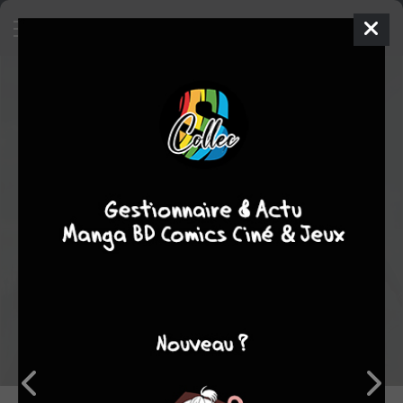
9
Critique de
Captain America : Le
Soldat de l'hiver
par
TDH75
le dim. 2 mars 2025
Rédiger une critique