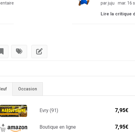
ntaire
par juju
mar. 16 s
Lire la critique
euf
Occasion
7,95€
Evry (91)
7,95€
Boutique en ligne