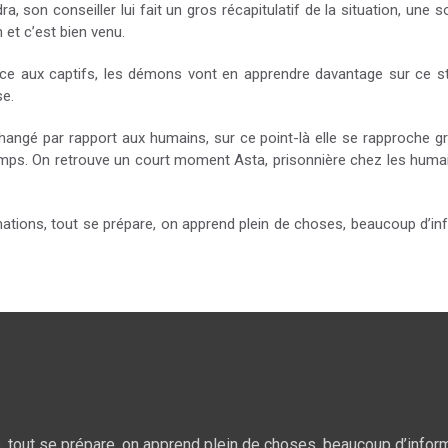
a, son conseiller lui fait un gros récapitulatif de la situation, une
 et c’est bien venu.
râce aux captifs, les démons vont en apprendre davantage sur ce s
e.
changé par rapport aux humains, sur ce point-là elle se rapproche g
temps. On retrouve un court moment Asta, prisonnière chez les humai
rmations, tout se prépare, on apprend plein de choses, beaucoup d’i
, tout se prépare, on apprend plein de choses, beaucoup d’infor