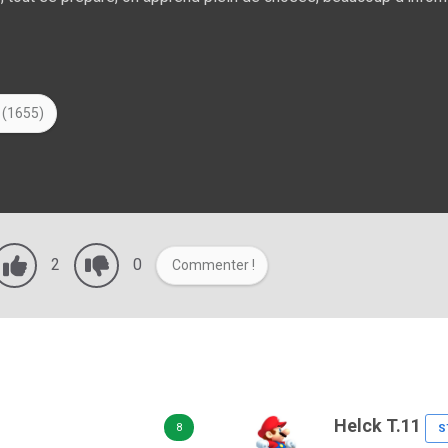
 (1655)
2
0
Commenter !
Helck T.11
8
S