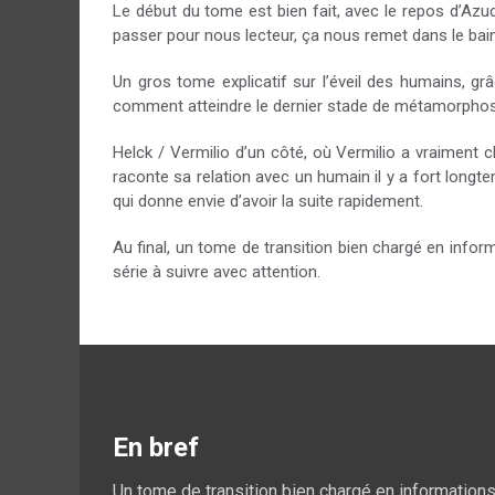
Le début du tome est bien fait, avec le repos d’Azudr
passer pour nous lecteur, ça nous remet dans le bain
Un gros tome explicatif sur l’éveil des humains, g
comment atteindre le dernier stade de métamorphos
Helck / Vermilio d’un côté, où Vermilio a vraiment 
raconte sa relation avec un humain il y a fort long
qui donne envie d’avoir la suite rapidement.
Au final, un tome de transition bien chargé en info
série à suivre avec attention.
En bref
Un tome de transition bien chargé en informations