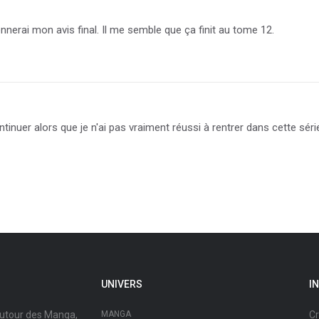
nnerai mon avis final. Il me semble que ça finit au tome 12.
nuer alors que je n'ai pas vraiment réussi à rentrer dans cette série,
UNIVERS
I
autour des Manga,
MANGA
Cr