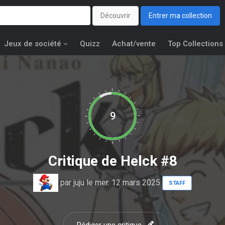
Découvrir
Entrer ma collection
Jeux de société
Quizz
Achat/vente
Top Collections
9
Critique de
Helck #8
par
juju
le mer. 12 mars 2025
STAFF