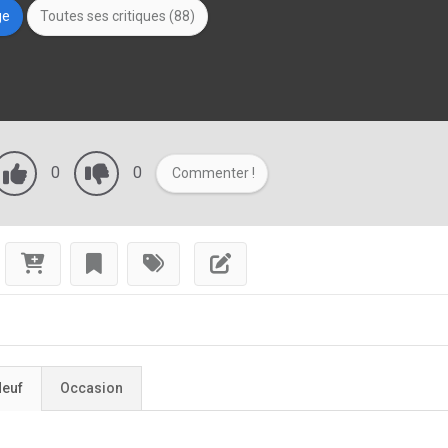
ge
Toutes ses critiques (88)
0
0
Commenter !
euf
Occasion