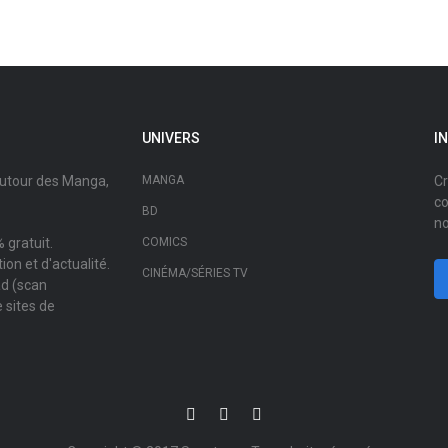
UNIVERS
I
autour des Manga,
MANGA
Cr
co
BD
no
 gratuit.
COMICS
on et d'actualité.
CINÉMA/SÉRIES TV
ad (scan
 sites de