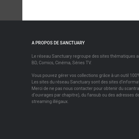
A PROPOS DE SANCTUARY
Le réseau Sanctuary regroupe des sites thématiques 
BD, Comics, Cinéma, Séries TV.
Vous pouvez gérer vos collections grâce à un outil 100%
Les sites du réseau Sanctuary sont des sites d'informati
Merci de ne pas nous contacter pour obtenir du scantr
d'ouvrages par chapitre), du fansub ou des adresses de
streaming illégaux.