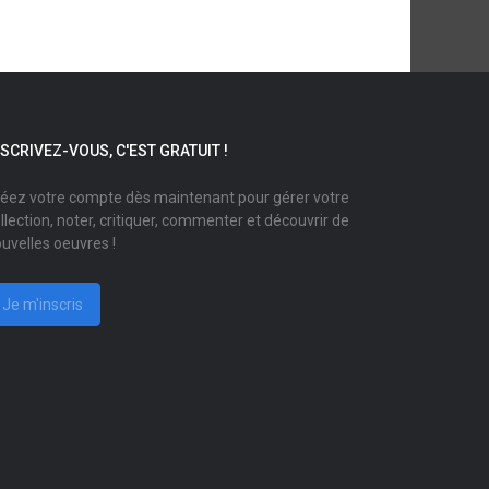
NSCRIVEZ-VOUS, C'EST GRATUIT !
éez votre compte dès maintenant pour gérer votre
llection, noter, critiquer, commenter et découvrir de
uvelles oeuvres !
Je m'inscris