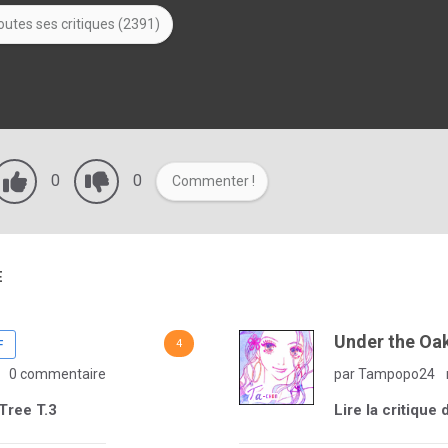
outes ses critiques (2391)
0
0
Commenter !
E
Under the Oak
4
F
0 commentaire
par Tampopo24
 Tree T.3
Lire la critique