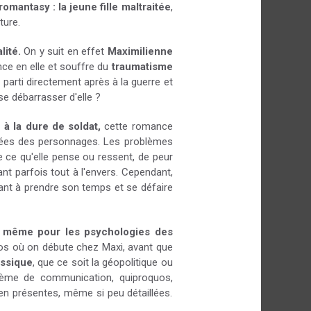
omantasy : la jeune fille maltraitée
,
ture.
lité.
On y suit en effet
Maximilienne
ce en elle et souffre du
traumatisme
t parti directement après à la guerre et
r se débarrasser d'elle ?
à la dure de soldat,
cette romance
ncées des personnages. Les problèmes
e ce qu'elle pense ou ressent, de peur
nt parfois tout à l'envers. Cependant,
enant à prendre son temps et se défaire
de même pour les psychologies des
los où on débute chez Maxi, avant que
assique
, que ce soit la géopolitique ou
ème de communication, quiproquos,
ien présentes, même si peu détaillées.