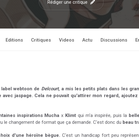
Rédiger une critique
Editions
Critiques
Videos
Actu
Discussions
E
 label webtoon de
Delcourt,
a mis les petits plats dans les gr
avec jaspage. Cela ne pouvait qu'attirer mon regard, ajoutez 
ntaines
inspirations Mucha
x
Klimt
qui m'a inspirée, puis la
bell
 vu le changement de format que ça demande. C'est donc du
beau tr
choix d'une héroïne bègue.
C'est un handicap fort peu représent