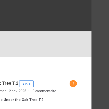
 Tree T.2
6
STAFF
mer. 12 nov. 2025
0 commentaire
 de Under the Oak Tree T.2