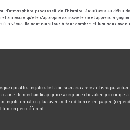
 d'atmosphère progressif de l'histoire
, étouffants au début d
 et à mesure qu'elle s'approprie sa nouvelle vie et apprend à gagner 
u'il a vécus.
Ils sont ainsi tour à tour sombre et lumineux avec
e qui offre un joli relief à un scénario assez classique autrem
 cause de son handicap grâce à un jeune chevalier qui grimpe à 
s un joli format en plus avec cette édition reliée jaspée (cependa
 truc un peu différent.