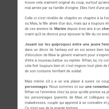
trouve cela vraiment original du coup, surtout qu'ains
mal aimée par sa famille d'origine. Elles font d'une p
Celle-ci s'est révélée de chapitre en chapitre à la foi
ou Maxi, la fille aînée d'un duc, mais qui a toujours é
de ces années-là.
Mariée
depuis trois ans à un
chev
craint qu'il ne divorce pour épouser la fille du roi avec
Jouant sur les quiproquos entre une jeune femme
dans un décor de fantasy est en soi assez bien ba
d'élocution de Maxi la gênent vraiment pour s'exprim
d'être à nouveau battue ou rejetée. Riftan, lui, n'y
cela finit toujours bien et c'est mignon tout plein de
de son costume terrifiant de soldat.
Mais même s'il y a un vrai plaisir à suivre ce cou
personnages
. Nous sommes ici sur
une romantas
Riftan ne l'emmène chez lui pour qu'elle prenne sa 
les personnages (parents de Maxi et collègues s
maladresses, couple qui apprend à se connaître et p
Ce n'est pas de la grande histoire.