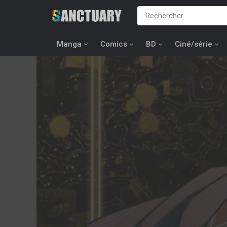
Manga
Comics
BD
Ciné/série