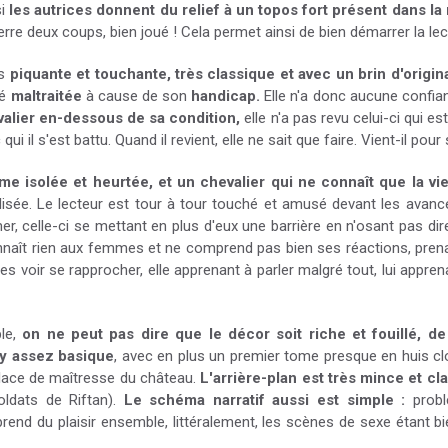
i
les autrices donnent du relief à un topos fort présent dans la r
ierre deux coups, bien joué ! Cela permet ainsi de bien démarrer la lec
s
piquante et touchante, très classique et avec un brin d'origina
té
maltraitée
à cause de son
handicap.
Elle n'a donc aucune confian
alier
en-dessous de sa condition,
elle n'a pas revu celui-ci qui es
 qui il s'est battu. Quand il revient, elle ne sait que faire. Vient-il pou
 isolée et heurtée, et un chevalier qui ne connaît que la vie 
lisée. Le lecteur est tour à tour touché et amusé devant les ava
er, celle-ci se mettant en plus d'eux une barrière en n'osant pas dir
 connaît rien aux femmes et ne comprend pas bien ses réactions, prena
 les voir se rapprocher, elle apprenant à parler malgré tout, lui appr
ple,
on ne peut pas dire que le décor soit riche et fouillé, 
y assez basique
, avec en plus un premier tome presque en huis c
place de maîtresse du château.
L'arrière-plan est très mince et cl
oldats de Riftan).
Le schéma narratif aussi est simple :
probl
rend du plaisir ensemble, littéralement, les scènes de sexe étant b